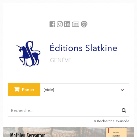
Panneau de gestion des cookies
Panier
(vide)
Recherche avancée