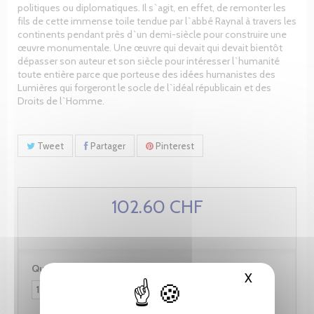
politiques ou diplomatiques. Il s`agit, en effet, de remonter les
fils de cette immense toile tendue par l`abbé Raynal à travers les
continents pendant près d`un demi-siècle pour construire une
œuvre monumentale. Une œuvre qui devait qui devait bientôt
dépasser son auteur et son siècle pour intéresser l`humanité
toute entière parce que porteuse des idées humanistes des
Lumières qui forgeront le socle de l`idéal républicain et des
Droits de l`Homme.
Tweet
Partager
Pinterest
102.60 CHF
Quantité :
X
Masquer le