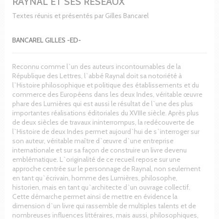
RAYNAL ET SES RESEAUX
Textes réunis et présentés par Gilles Bancarel
BANCAREL GILLES -ED-
Reconnu comme l`un des auteurs incontournables de la
République des Lettres, l`abbé Raynal doit sa notoriété à
l`Histoire philosophique et politique des établissements et du
commerce des Européens dans les deux Indes, véritable œuvre
phare des Lumières qui est aussi le résultat de l`une des plus
importantes réalisations éditoriales du XVIIIe siècle. Après plus
de deux siècles de travaux ininterrompus, la redécouverte de
l`Histoire de deux Indes permet aujourd`hui de s`interroger sur
son auteur, véritable maître d`œuvre d`une entreprise
internationale et sur sa façon de construire un livre devenu
emblématique. L`originalité de ce recueil repose sur une
approche centrée sur le personnage de Raynal, non seulement
en tant qu`écrivain, homme des Lumières, philosophe,
historien, mais en tant qu`architecte d`un ouvrage collectif.
Cette démarche permet ainsi de mettre en évidence la
dimension d`un livre qui rassemble de multiples talents et de
nombreuses influences littéraires, mais aussi, philosophiques,