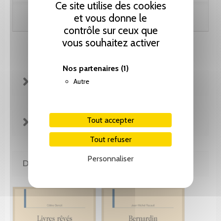
Ce site utilise des cookies
et vous donne le
Ajouter au panier
contrôle sur ceux que
vous souhaitez activer
Nos partenaires
(1)
Autre
FICHE TECHNIQUE
Tout accepter
EXTRAITS
Tout refuser
Personnaliser
DE LA MÊME COLLECTION