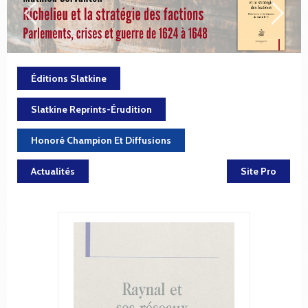
Éditions Slatkine
Slatkine Reprints-Érudition
Honoré Champion Et Diffusions
Actualités
Site Pro