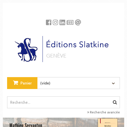
Panneau de gestion des cookies
Panier
(vide)
Recherche avancée