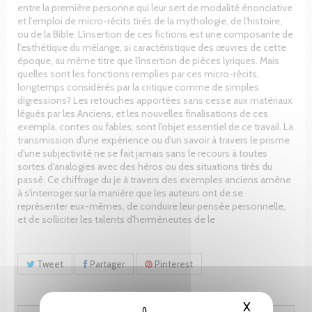
entre la première personne qui leur sert de modalité énonciative
et l'emploi de micro-récits tirés de la mythologie, de l'histoire,
ou de la Bible. L'insertion de ces fictions est une composante de
l'esthétique du mélange, si caractéristique des œuvres de cette
époque, au même titre que l'insertion de pièces lyriques. Mais
quelles sont les fonctions remplies par ces micro-récits,
longtemps considérés par la critique comme de simples
digressions? Les retouches apportées sans cesse aux matériaux
légués par les Anciens, et les nouvelles finalisations de ces
exempla, contes ou fables, sont l'objet essentiel de ce travail. La
transmission d'une expérience ou d'un savoir à travers le prisme
d'une subjectivité ne se fait jamais sans le recours à toutes
sortes d'analogies avec des héros ou des situations tirés du
passé. Ce chiffrage du je à travers des exemples anciens amène
à s'interroger sur la manière que les auteurs ont de se
représenter eux-mêmes, de conduire leur pensée personnelle,
et de solliciter les talents d'herméneutes de le
Tweet
Partager
Pinterest
X
Masquer le