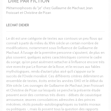
"DIRE PAR FICTION"
Métamorphoses du "je" chez Guillaume de Machaut, Jean
Froissart et Christine de Pizan
LECHAT DIDIER
Le dit est une catégorie de textes aux contours un peu flous qui
connaît à partir du milieu du XIVe siècle un certain nombre de
modifications, notamment sous l'influence de Guillaume de
Machaut. À l'usage de la première personne s'ajoutent, de plus en
plus souvent, quelques autres caractéristiques comme le cadre
du songe, qu'on peut aisément rattacher à l'influence encore très
vive exercée par Le Roman de la Rose, et le recours aux fables
mythologiques, rendu d'autant plus aisé qu'il s'appuie sur le
succès de l'Ovide moralisé. Ces différents critères délimitent un
ensemble de textes, écrits entre les années 1340 et le début du
XVe siècle. Les ouvrages de Guillaume de Machaut, Jean Froissart
et Christine de Pizan sur lesquels se penche la présente étude
peuvent avoir des contenus très divers - débats de casuistique
amoureuse, œuvres consolatrices adressées à des princes
mécènes, récits pseudo-autobiographiques ou traités moraux
ou politiques -, mais ils posent tous la question des rapports