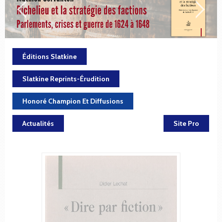
Éditions Slatkine
Slatkine Reprints-Érudition
Honoré Champion Et Diffusions
Actualités
Site Pro