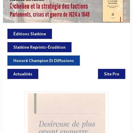
Éditions Slatkine
Slatkine Reprints-Érudition
Honoré Champion Et Diffusions
Actualités
Site Pro