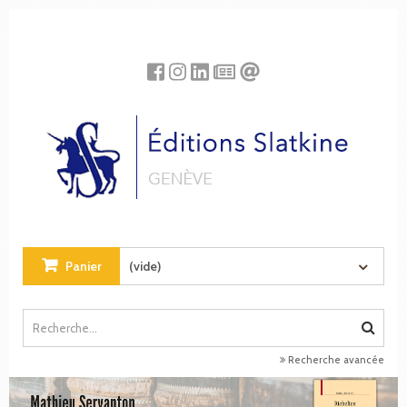
Panneau de gestion des cookies
Panier
(vide)
Recherche avancée