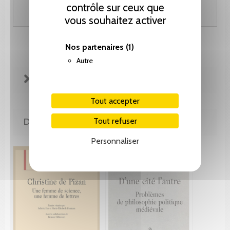
contrôle sur ceux que
Ajouter au panier
vous souhaitez activer
Nos partenaires
(1)
Autre
FICHE TECHNIQUE
Tout accepter
Tout refuser
DE LA MÊME COLLECTION
Personnaliser