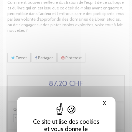
Comment trouver meilleure illustration de l'esprit de ce colloque
et du livre qui en est issu que ce désir de « plus avant enquerre »,
perceptible dans l'ardeur et l'enthousiasme des participants, mus
par leur volonté d'approfondir des domaines déjà bien étudiés,
ou de s'engager sur des pistes moins explorées, voire tout à fait
nouvelles ?
Tweet
Partager
Pinterest
87.20 CHF
X
Masquer le
Quantité :
Ce site utilise des cookies
et vous donne le