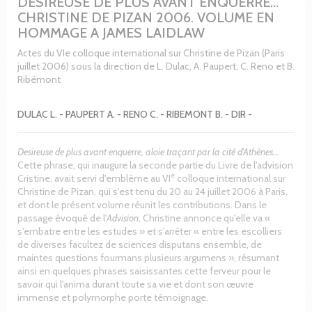
DESIREUSE DE PLUS AVANT ENQUERRE...
CHRISTINE DE PIZAN 2006. VOLUME EN
HOMMAGE A JAMES LAIDLAW
Actes du VIe colloque international sur Christine de Pizan (Paris
juillet 2006) sous la direction de L. Dulac, A. Paupert, C. Reno et B.
Ribémont
DULAC L. - PAUPERT A. - RENO C. - RIBEMONT B. - DIR -
Desireuse de plus avant enquerre, aloie traçant par la cité d'Athènes...
Cette phrase, qui inaugure la seconde partie du Livre de l'advision
e
Cristine, avait servi d'emblème au VI
colloque international sur
Christine de Pizan, qui s'est tenu du 20 au 24 juillet 2006 à Paris,
et dont le présent volume réunit les contributions. Dans le
passage évoqué de l'
Advision
, Christine annonce qu'elle va «
s'embatre entre les estudes » et s'arrêter « entre les escolliers
de diverses facultez de sciences disputans ensemble, de
maintes questions fourmans plusieurs argumens », résumant
ainsi en quelques phrases saisissantes cette ferveur pour le
savoir qui l'anima durant toute sa vie et dont son œuvre
immense et polymorphe porte témoignage.