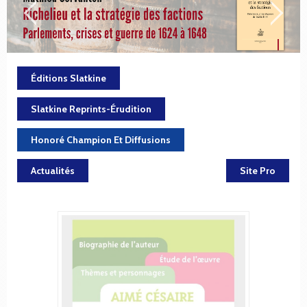
Éditions Slatkine
Slatkine Reprints-Érudition
Honoré Champion Et Diffusions
Actualités
Site Pro