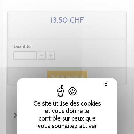
13.50 CHF
Quantité :
Ajouter au panier
X
Masquer le
Ce site utilise des cookies
et vous donne le
FICHE TECHNIQUE
contrôle sur ceux que
vous souhaitez activer