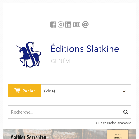
Panneau de gestion des cookies
Panier
(vide)
Recherche avancée