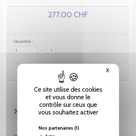
277.00 CHF
Quantité :
X
Masquer le
Ajouter au panier
Ce site utilise des cookies
et vous donne le
contrôle sur ceux que
FICHE TECHNIQUE
vous souhaitez activer
Nos partenaires
(1)