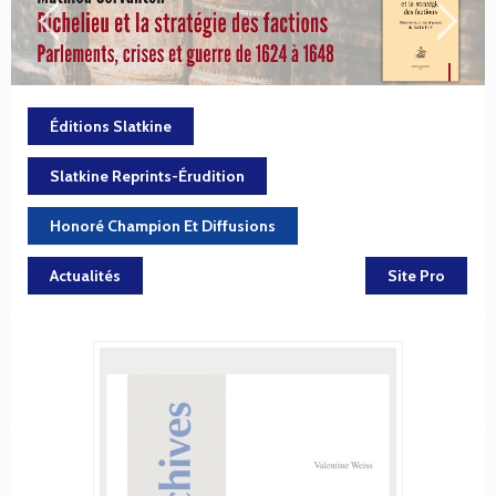
Éditions Slatkine
Slatkine Reprints-Érudition
Honoré Champion Et Diffusions
Actualités
Site Pro