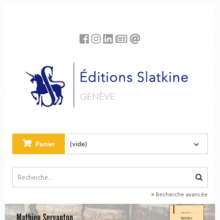
Panneau de gestion des cookies
Panier
(vide)
Recherche avancée