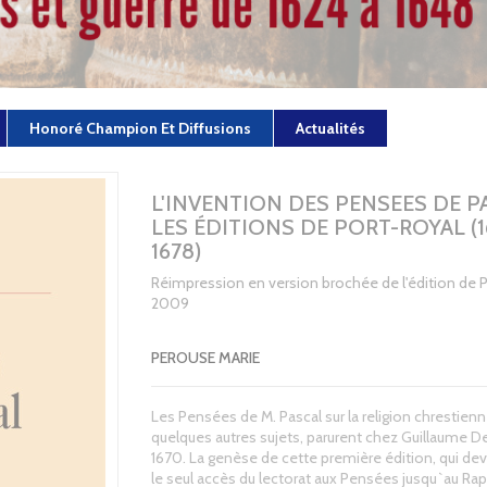
Honoré Champion Et Diffusions
Actualités
L'INVENTION DES PENSEES DE P
LES ÉDITIONS DE PORT-ROYAL (1
1678)
Réimpression en version brochée de l'édition de P
2009
PEROUSE MARIE
Les Pensées de M. Pascal sur la religion chrestienne
quelques autres sujets, parurent chez Guillaume D
1670. La genèse de cette première édition, qui deva
le seul accès du lectorat aux Pensées jusqu`au Ra