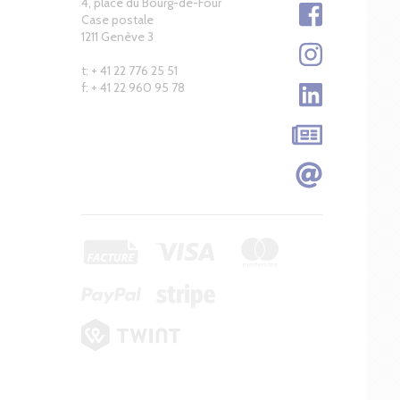
4, place du Bourg-de-Four
Case postale
1211 Genève 3
t: + 41 22 776 25 51
f: + 41 22 960 95 78