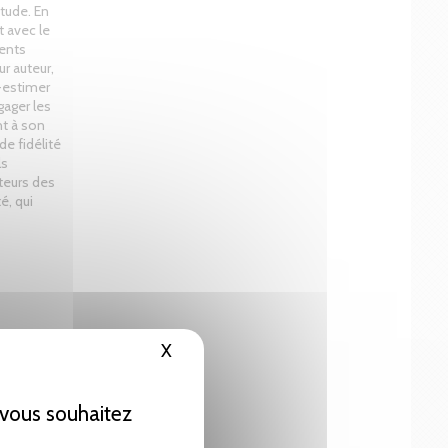
étude. En
t avec le
ments
ur auteur,
-estimer
gager les
nt à son
de fidélité
ls
teurs des
é, qui
X
Masquer le bandeau des cookies
e vous souhaitez