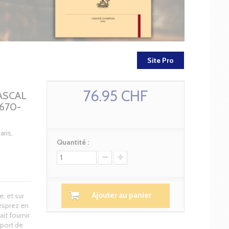
Site Pro
76.95 CHF
ASCAL
670-
aris,
Quantité :
Ajouter au panier
, et sur
esprez en
it fournir
pport de