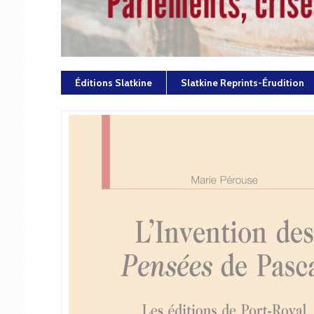
Éditions Slatkine
Slatkine Reprints-Érudition