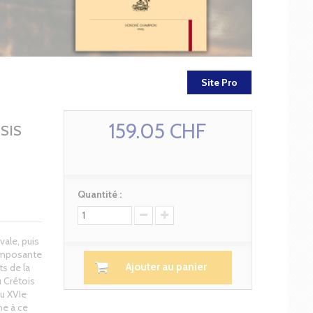
Site Pro
159.05 CHF
SIS
Quantité :
le, puis
omposante
Ajouter au panier
s de la
u Crétois
u XVIe
he à ce