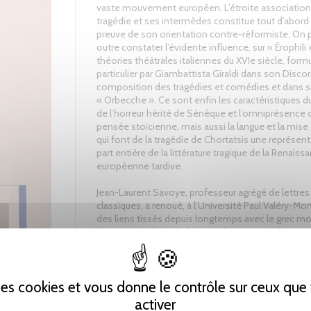
vaste mouvement européen. L’étroite association 
tragédie et ses intermèdes constitue tout d’abord
preuve de son orientation contre-réformiste. On 
outre constater l’évidente influence, sur « Érophili 
théories théâtrales italiennes du XVIe siècle, form
particulier par Giambattista Giraldi dans son Discor
composition des tragédies et comédies et dans s
« Orbecche ». Ce sont enfin les caractéristiques d
de l’horreur hérité de Sénèque et l’omniprésence d
pensée stoïcienne, mais aussi la langue et la mise
qui font de la tragédie de Chortatsis une représen
part entière de la littérature tragique de la Renaiss
européenne tardive.
Jean-Laurent Savoye, professeur agrégé de lettres
classiques, a renoué, à l’Université Paul Valéry-Montp
des liens tissés depuis longtemps avec le grec m
découverte du chef-d’œuvre de Georges Chortatsi
donné lieu à une thèse de doctorat soutenue en
2009 à Montpellier, dont est issu le présent ouvra
 des cookies et vous donne le contrôle sur ceux qu
activer