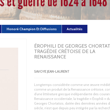
Honoré Champion Et Diffusions
Actualités
ÉROPHILI DE GEORGES CHORTAT
TRAGÉDIE CRÉTOISE DE LA
RENAISSANCE
SAVOYE JEAN-LAURENT
Longtemps considérée comme une œuvre médiéva
comme un produit de la Renaissance crétoise, c
d’une littérature grecque indépendante des courant
Renaissance occidentale, la tragédie « Érophili » d
Georges Chortatsis, datée des dernières années d
siècle, n’est que depuis peu intégrée par la recherc