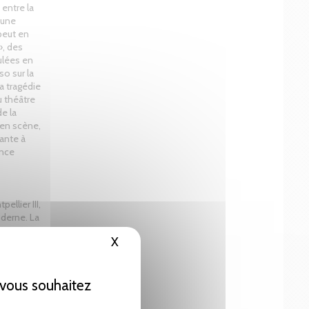
entre la
 une
peut en
», des
ulées en
so sur la
a tragédie
u théâtre
e la
 en scène,
tante à
ance
ellier III,
oderne. La
s a
X
Masquer le bandeau des cookies
 décembre
ge.
e vous souhaitez