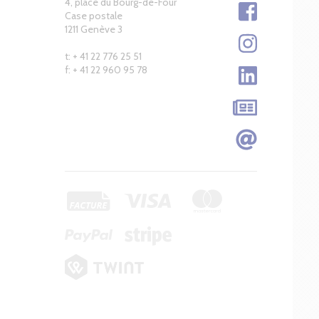
4, place du Bourg-de-Four
Case postale
1211 Genève 3
t: + 41 22 776 25 51
f: + 41 22 960 95 78