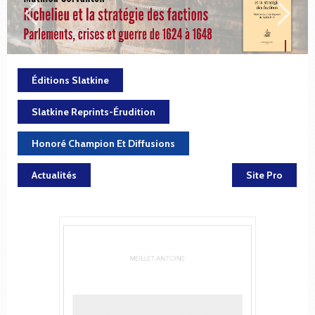
Éditions Slatkine
Slatkine Reprints-Érudition
Honoré Champion Et Diffusions
Actualités
Site Pro