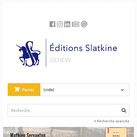
Panneau de gestion des cookies
Panier
(vide)
Recherche avancée