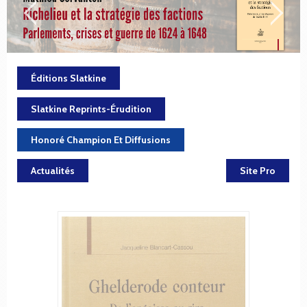
Éditions Slatkine
Slatkine Reprints-Érudition
Honoré Champion Et Diffusions
Actualités
Site Pro