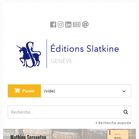
Panneau de gestion des cookies
Panier
(vide)
Recherche avancée