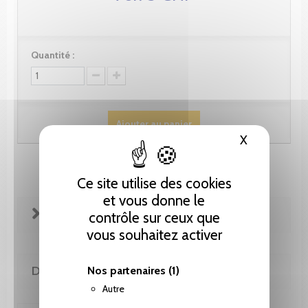
Quantité :
Ajouter au panier
X
Masquer le
Ce site utilise des cookies
et vous donne le
FICHE TECHNIQUE
contrôle sur ceux que
vous souhaitez activer
DE LA MÊME COLLECTION
Nos partenaires
(1)
Autre