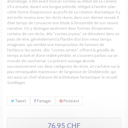
dramaturge, a été avant tout un conteur au début de sa carrière;
s'il a ensuite, durant une longue période, relégué à l'arrière-plan
cette forme d'expression au profit de sa création dramatique, il y
est enfin revenu avec les récits réunis dans son dernier recueil. Il
était temps de consacrer une étude à l'ensemble de son œuvre
narrative. On y distingue aisément deux formes d'inspiration:
certains de ces récits, dits "contes joyeux", se déroulent dans un
pays de rêve, généralement la Flandre d'un bon vieux temps
imaginaire, qui semble une transposition de l'univers de
l'enfance; les autres, dits "contes amers", offrent la grisaille du
temps actuel et d'une réalité pénible, et s'ouvrent parfois sur un
monde de cauchemar. Le présent ouvrage aborde
successivement ces deux catégories de récits, et s'achève sur la
plus remarquable expression de l'angoisse de Ghelderode, qui
est aussi un chef-d'œuvre de la littérature fantastique: le recueil
Sortilèges.
Tweet
Partager
Pinterest
76.95 CHF