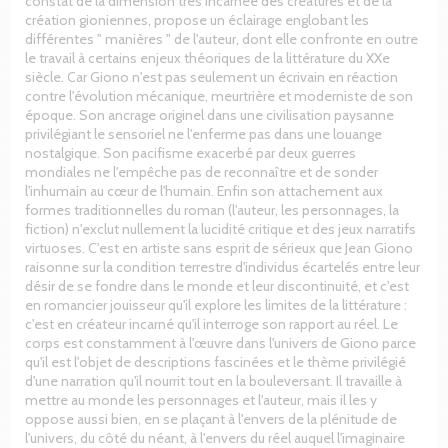
constat de la dimension très incarnée des créatures et de la
création gioniennes, propose un éclairage englobant les
différentes " manières " de l'auteur, dont elle confronte en outre
le travail à certains enjeux théoriques de la littérature du XXe
siècle. Car Giono n'est pas seulement un écrivain en réaction
contre l'évolution mécanique, meurtrière et moderniste de son
époque. Son ancrage originel dans une civilisation paysanne
privilégiant le sensoriel ne l'enferme pas dans une louange
nostalgique. Son pacifisme exacerbé par deux guerres
mondiales ne l'empêche pas de reconnaître et de sonder
l'inhumain au cœur de l'humain. Enfin son attachement aux
formes traditionnelles du roman (l'auteur, les personnages, la
fiction) n'exclut nullement la lucidité critique et des jeux narratifs
virtuoses. C'est en artiste sans esprit de sérieux que Jean Giono
raisonne sur la condition terrestre d'individus écartelés entre leur
désir de se fondre dans le monde et leur discontinuité, et c'est
en romancier jouisseur qu'il explore les limites de la littérature :
c'est en créateur incarné qu'il interroge son rapport au réel. Le
corps est constamment à l'œuvre dans l'univers de Giono parce
qu'il est l'objet de descriptions fascinées et le thème privilégié
d'une narration qu'il nourrit tout en la bouleversant. Il travaille à
mettre au monde les personnages et l'auteur, mais il les y
oppose aussi bien, en se plaçant à l'envers de la plénitude de
l'univers, du côté du néant, à l'envers du réel auquel l'imaginaire