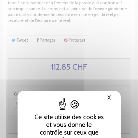
tend à se substituer et à l'envers de la parole qu'il confronte à
son impuissance. Le corps est au principe de l'œuvre gionienne
parce qu'il y condense l'incessante remise en jeu du réel par
l'écriture et de l'écriture par le réel.
Tweet
Partager
Pinterest
112.85 CHF
Quantité :
X
Masquer le
Ce site utilise des cookies
et vous donne le
Ajouter au panier
contrôle sur ceux que