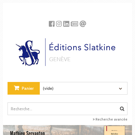
Panneau de gestion des cookies
Panier
(vide)
Recherche avancée