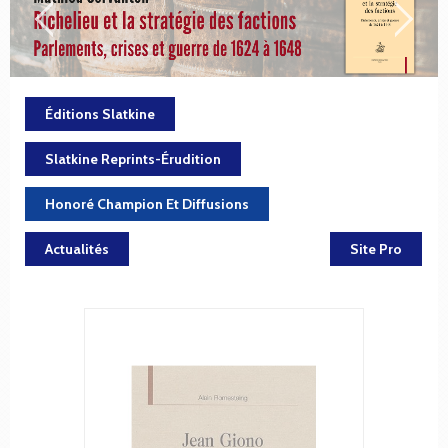
Éditions Slatkine
Slatkine Reprints-Érudition
Honoré Champion Et Diffusions
Actualités
Site Pro