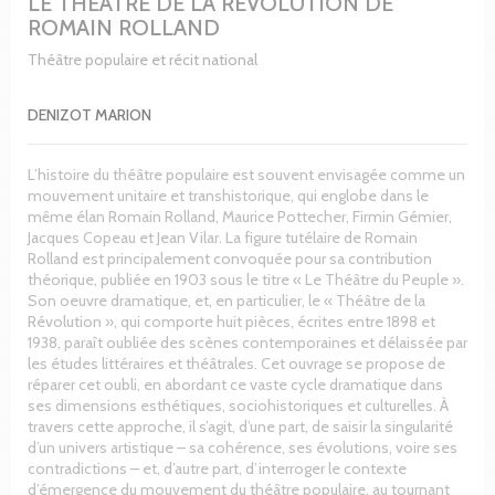
LE THÉÂTRE DE LA RÉVOLUTION DE
ROMAIN ROLLAND
Théâtre populaire et récit national
DENIZOT MARION
L’histoire du théâtre populaire est souvent envisagée comme un
mouvement unitaire et transhistorique, qui englobe dans le
même élan Romain Rolland, Maurice Pottecher, Firmin Gémier,
Jacques Copeau et Jean Vilar. La figure tutélaire de Romain
Rolland est principalement convoquée pour sa contribution
théorique, publiée en 1903 sous le titre « Le Théâtre du Peuple ».
Son oeuvre dramatique, et, en particulier, le « Théâtre de la
Révolution », qui comporte huit pièces, écrites entre 1898 et
1938, paraît oubliée des scènes contemporaines et délaissée par
les études littéraires et théâtrales. Cet ouvrage se propose de
réparer cet oubli, en abordant ce vaste cycle dramatique dans
ses dimensions esthétiques, sociohistoriques et culturelles. À
travers cette approche, il s’agit, d’une part, de saisir la singularité
d’un univers artistique – sa cohérence, ses évolutions, voire ses
contradictions – et, d’autre part, d’interroger le contexte
d’émergence du mouvement du théâtre populaire, au tournant