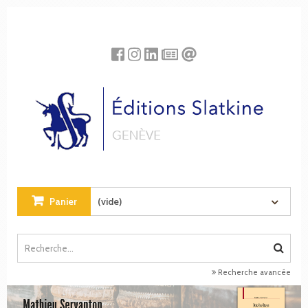
Panneau de gestion des cookies
Panier
(vide)
Recherche avancée