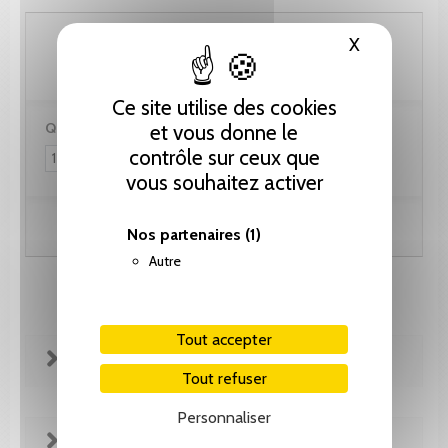
46.15 CHF
X
Masquer le
Ce site utilise des cookies
Quantité :
et vous donne le
contrôle sur ceux que
vous souhaitez activer
Ajouter au panier
Nos partenaires
(1)
Autre
Tout accepter
FICHE TECHNIQUE
Tout refuser
Personnaliser
EXTRAITS