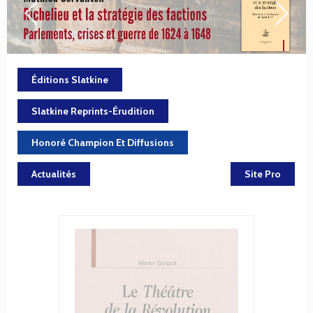
Éditions Slatkine
Slatkine Reprints-Érudition
Honoré Champion Et Diffusions
Actualités
Site Pro