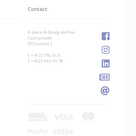
Contact
4, place du Bourg-de-Four
Case postale
1211 Genève 3
t: + 41 22 776 25 51
f: + 41 22 960 95 78