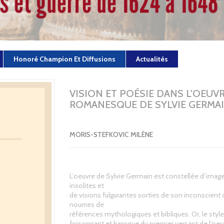
Honoré Champion Et Diffusions
Actualités
VISION ET POÉSIE DANS L'OEUV
ROMANESQUE DE SYLVIE GERMA
MORIS-STEFKOVIC MILÈNE
L’oeuvre de Sylvie Germain est constellée d’imag
insolites et
de visions fulgurantes sorties de son inconscient 
nourries de
références mythologiques et bibliques. Or, le style
foisonnant et baroque du premier versant de l’oeu