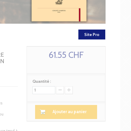
Site Pro
61.55 CHF
RE
IN
Quantité :
es
Ajouter au panier
ou
vre tend à