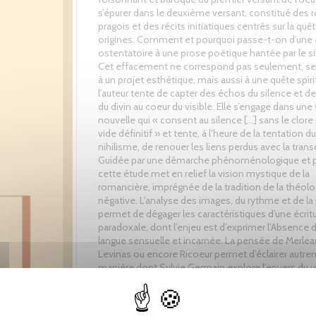
s’épurer dans le deuxième versant, constitué des
pragois et des récits initiatiques centrés sur la quê
origines. Comment et pourquoi passe-t-on d’une é
ostentatoire à une prose poétique hantée par le si
Cet effacement ne correspond pas seulement, se
à un projet esthétique, mais aussi à une quête spiri
l’auteur tente de capter des échos du silence et de
du divin au coeur du visible. Elle s’engage dans une
nouvelle qui « consent au silence […] sans le clore 
vide définitif » et tente, à l’heure de la tentation du
nihilisme, de renouer les liens perdus avec la tra
Guidée par une démarche phénoménologique et p
cette étude met en relief la vision mystique de la
romancière, imprégnée de la tradition de la théolo
négative. L’analyse des images, du rythme et de la
permet de dégager les caractéristiques d’une écrit
paradoxale, dont l’enjeu est d’exprimer l’Absence 
langue sensuelle et incarnée. La pensée de Merle
Levinas ou encore Ricoeur permet d’éclairer autre
manière dont Sylvie Germain explore l’envers du vi
la prose du monde ».
Agrégée de Lettres modernes, Milène Moris-Stefkovic ens