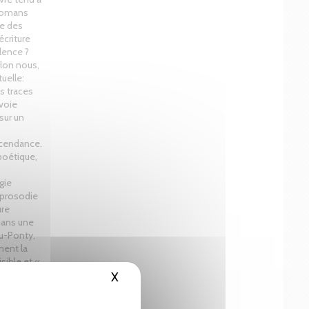
 romans
te des
criture
lence ?
lon nous,
tuelle:
s traces
 voie
sur un
nscendance.
oétique,
gie
 prosodie
ure
dans une
au-Ponty,
ment la
sible et «
X
Masquer le bandeau des cookies
eigne au