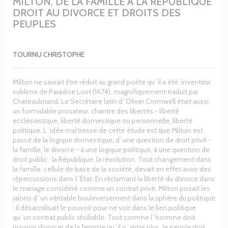
MILTON, DE LA FAMILLE A LA REPUBLIQUE
DROIT AU DIVORCE ET DROITS DES
PEUPLES
TOURNU CHRISTOPHE
Milton ne saurait être réduit au grand poète qu`il a été, inventeur
sublime de Paradise Lost (1674), magnifiquement traduit par
Chateaubriand. Le Secrétaire latin d`Oliver Cromwell était aussi
un formidable prosateur, chantre des libertés - liberté
ecclésiastique, liberté domestique ou personnelle, liberté
politique. L`idée maîtresse de cette étude est que Milton est
passé de la logique domestique, d`une question de droit privé -
la famille, le divorce - à une logique politique, à une question de
droit public : la République, la révolution. Tout changement dans
la famille, cellule de base de la société, devait en effet avoir des
répercussions dans l`État. En réclamant la liberté du divorce dans
le mariage considéré comme un contrat privé, Milton posait les
jalons d`un véritable bouleversement dans la sphère du politique
: il désacralisait le pouvoir pour ne voir dans le lien politique
qu`un contrat public résiliable. Tout comme l`homme doit
pouvoir divorcer de la femme qu`il n`aime plus, le peuple doit