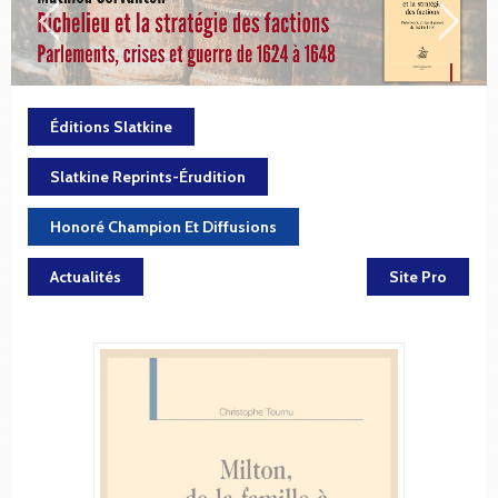
Éditions Slatkine
Slatkine Reprints-Érudition
Honoré Champion Et Diffusions
Actualités
Site Pro