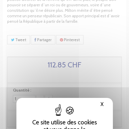
pouvoir se séparer d`un roi ou de gouverneurs, voire d`une
constitution qu`il ne désire plus. Milton mérite d`être pensé
comme un penseur républicain. Son apport principal est d`avoir
pensé la République à partir de la famille.
Tweet
Partager
Pinterest
112.85 CHF
Quantité :
X
Masquer le
Ajouter au panier
Ce site utilise des cookies