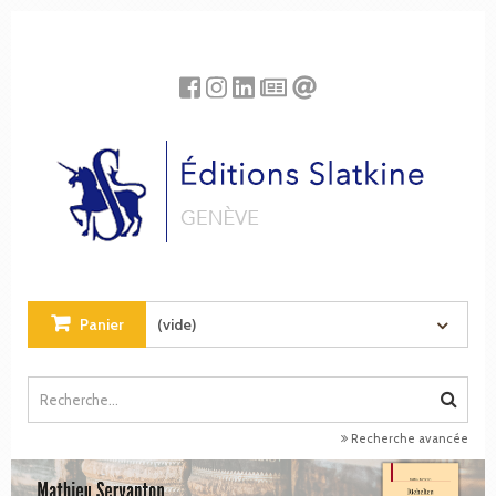
Panneau de gestion des cookies
Panier
(vide)
Recherche avancée