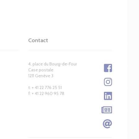
Contact
4, place du Bourg-de-Four
Case postale
1211 Genève 3
t: + 41 22 776 25 51
f: + 41 22 960 95 78