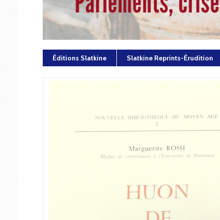
Éditions Slatkine
Slatkine Reprints-Érudition