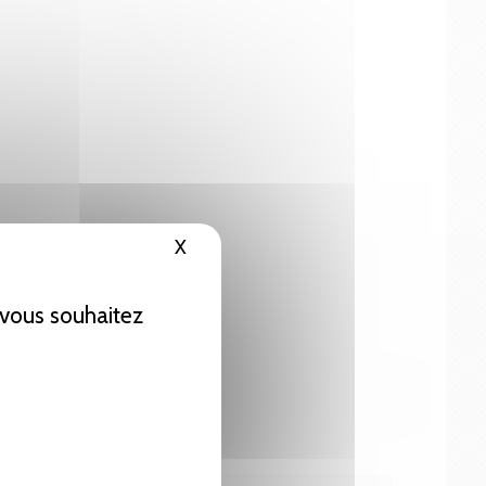
X
Masquer le bandeau des cookies
e vous souhaitez