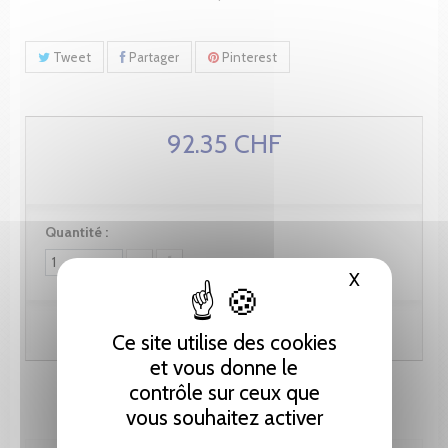
Tweet
Partager
Pinterest
92.35 CHF
Quantité :
X
Masquer le
Ajouter au panier
Ce site utilise des cookies
et vous donne le
contrôle sur ceux que
vous souhaitez activer