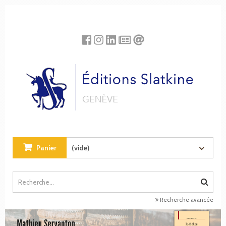
Panneau de gestion des cookies
Panier
(vide)
Recherche avancée