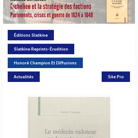
Éditions Slatkine
Slatkine Reprints-Érudition
Honoré Champion Et Diffusions
Actualités
Site Pro