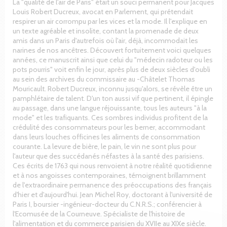
La "qualité de l'air de Paris" était un souci permanent pour Jacques
Louis Robert Ducreux, avocat en Parlement, qui prétendait
respirer un air corrompu par les vices et la mode. Il l'explique en
un texte agréable et insolite, contant la promenade de deux
amis dans un Paris d'autrefois où l'air, déjà, incommodait les
narines de nos ancêtres. Découvert fortuitement voici quelques
années, ce manuscrit ainsi que celui du "médecin radoteur ou les
pots pourris" voit enfin le jour, après plus de deux siècles d'oubli
au sein des archives du commissaire au -Châtelet Thomas
Mouricault. Robert Ducreux, inconnu jusqu'alors, se révèle être un
pamphlétaire de talent. D'un ton aussi vif que pertinent, il épingle
au passage, dans une langue réjouissante, tous les auteurs "à la
mode" et les trafiquants. Ces sombres individus profitent de la
crédulité des consommateurs pour les berner, accommodant
dans leurs louches officines les aliments de consommation
courante. La levure de bière, le pain, le vin ne sont plus pour
l'auteur que des succédanés néfastes à la santé des parisiens.
Ces écrits de 1763 qui nous renvoient à notre réalité quotidienne
et à nos angoisses contemporaines, témoignent brillamment
de l'extraordinaire permanence des préoccupations des français
d'hier et d'aujourd'hui. Jean Michel Roy, doctorant à l'université de
Paris I, boursier -ingénieur-docteur du C.N.R.S.; conférencier à
l'Ecomusée de la Courneuve. Spécialiste de l'histoire de
l'alimentation et du commerce parisien du XVIIe au XIXe siècle.