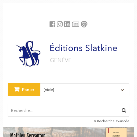
Panneau de gestion des cookies
Panier
(vide)
Recherche avancée