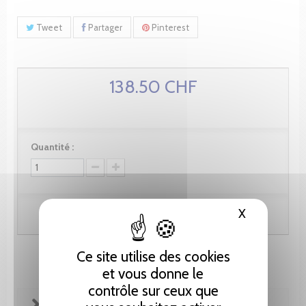
Tweet
Partager
Pinterest
138.50 CHF
Quantité :
X
Masquer le
Ajouter au panier
Ce site utilise des cookies
et vous donne le
contrôle sur ceux que
FICHE TECHNIQUE