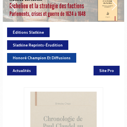
Éditions Slatkine
Slatkine Reprints-Érudition
Honoré Champion Et Diffusions
Actualités
Site Pro