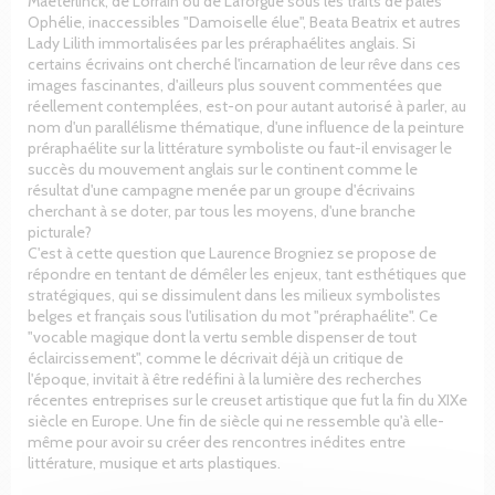
Maeterlinck, de Lorrain ou de Laforgue sous les traits de pâles
Ophélie, inaccessibles "Damoiselle élue", Beata Beatrix et autres
Lady Lilith immortalisées par les préraphaélites anglais. Si
certains écrivains ont cherché l'incarnation de leur rêve dans ces
images fascinantes, d'ailleurs plus souvent commentées que
réellement contemplées, est-on pour autant autorisé à parler, au
nom d'un parallélisme thématique, d'une influence de la peinture
préraphaélite sur la littérature symboliste ou faut-il envisager le
succès du mouvement anglais sur le continent comme le
résultat d'une campagne menée par un groupe d'écrivains
cherchant à se doter, par tous les moyens, d'une branche
picturale?
C'est à cette question que Laurence Brogniez se propose de
répondre en tentant de démêler les enjeux, tant esthétiques que
stratégiques, qui se dissimulent dans les milieux symbolistes
belges et français sous l'utilisation du mot "préraphaélite". Ce
"vocable magique dont la vertu semble dispenser de tout
éclaircissement", comme le décrivait déjà un critique de
l'époque, invitait à être redéfini à la lumière des recherches
récentes entreprises sur le creuset artistique que fut la fin du XIXe
siècle en Europe. Une fin de siècle qui ne ressemble qu'à elle-
même pour avoir su créer des rencontres inédites entre
littérature, musique et arts plastiques.