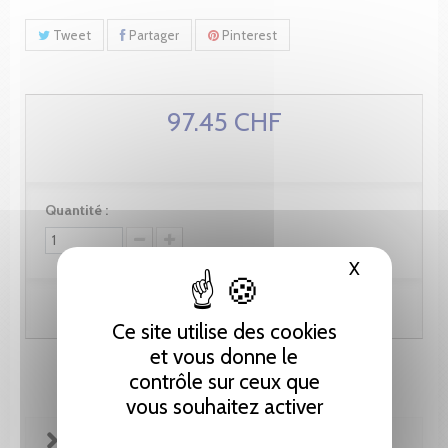
Tweet
Partager
Pinterest
97.45 CHF
Quantité :
X
Masquer le
Ajouter au panier
Ce site utilise des cookies
et vous donne le
contrôle sur ceux que
vous souhaitez activer
FICHE TECHNIQUE