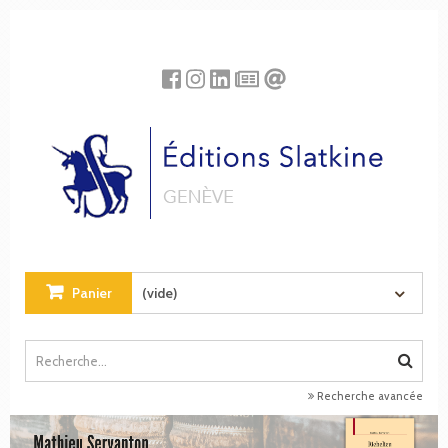
Panneau de gestion des cookies
Panier
(vide)
Recherche avancée