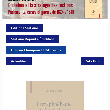
Éditions Slatkine
Slatkine Reprints-Érudition
Honoré Champion Et Diffusions
Actualités
Site Pro