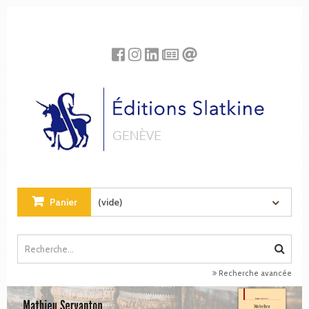
Panneau de gestion des cookies
Panier
(vide)
Recherche avancée