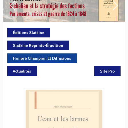
Éditions Slatkine
Slatkine Reprints-Érudition
Honoré Champion Et Diffusions
Actualités
Site Pro