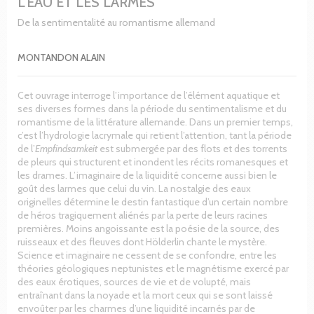
L'EAU ET LES LARMES
De la sentimentalité au romantisme allemand
MONTANDON ALAIN
Cet ouvrage interroge l’importance de l’élément aquatique et
ses diverses formes dans la période du sentimentalisme et du
romantisme de la littérature allemande. Dans un premier temps,
c’est l’hydrologie lacrymale qui retient l’attention, tant la période
de l’
Empfindsamkeit
est submergée par des flots et des torrents
de pleurs qui structurent et inondent les récits romanesques et
les drames. L’imaginaire de la liquidité concerne aussi bien le
goût des larmes que celui du vin. La nostalgie des eaux
originelles détermine le destin fantastique d’un certain nombre
de héros tragiquement aliénés par la perte de leurs racines
premières. Moins angoissante est la poésie de la source, des
ruisseaux et des fleuves dont Hölderlin chante le mystère.
Science et imaginaire ne cessent de se confondre, entre les
théories géologiques neptunistes et le magnétisme exercé par
des eaux érotiques, sources de vie et de volupté, mais
entraînant dans la noyade et la mort ceux qui se sont laissé
envoûter par les charmes d’une liquidité incarnés par de