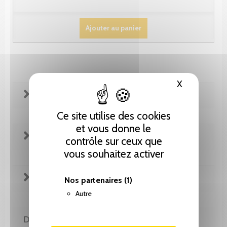
Ajouter au panier
X
Masquer le
FICHE TECHNIQUE
Ce site utilise des cookies
et vous donne le
REVUE DE PRESSE
contrôle sur ceux que
vous souhaitez activer
EXTRAITS
Nos partenaires
(1)
Autre
DE LA MÊME COLLECTION