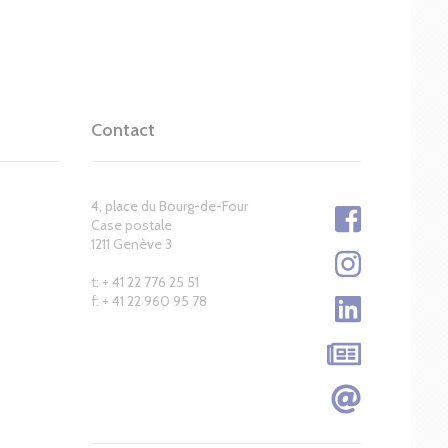
Contact
4, place du Bourg-de-Four
Case postale
1211 Genève 3
t: + 41 22 776 25 51
f: + 41 22 960 95 78