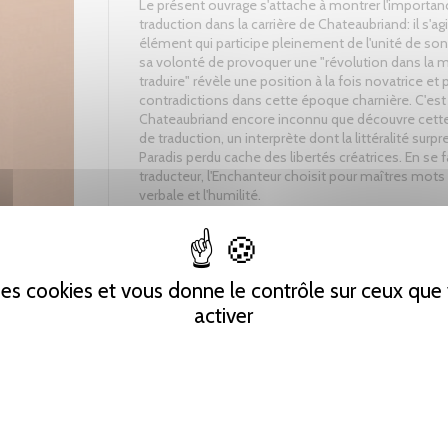
Le présent ouvrage s'attache à montrer l'importan
traduction dans la carrière de Chateaubriand: il s'agi
élément qui participe pleinement de l'unité de so
sa volonté de provoquer une "révolution dans la 
traduire" révèle une position à la fois novatrice et 
contradictions dans cette époque charnière. C'est
Chateaubriand encore inconnu que découvre cette 
de traduction, un interprète dont la littéralité surp
Paradis perdu cache des libertés créatrices. En se f
traducteur, l'Enchanteur choisit pour maîtres mots
verbale et l'humilité.
Tweet
Partager
Pinterest
 des cookies et vous donne le contrôle sur ceux qu
activer