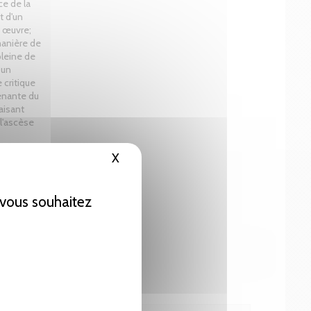
ce de la
t d'un
n œuvre;
manière de
pleine de
 un
critique
renante du
aisant
 l'ascèse
X
Masquer le bandeau des cookies
e vous souhaitez