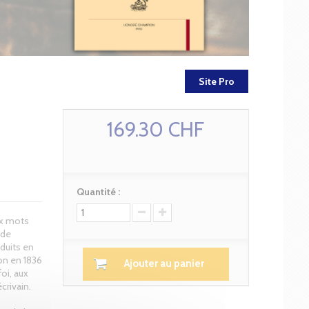
Site Pro
169.30 CHF
Quantité :
ux mots
 de
duits en
ton en 1836
Ajouter au panier
oi, aux
crivain.