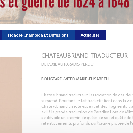
Honoré Champion Et Diffusions
Actualités
CHATEAUBRIAND TRADUCTEUR
DE L'EXIL AU PARADIS PERDU
BOUGEARD-VETO MARIE-ELISABETH
Chateaubriand traducteur: l'association de ces de
surprend. Pourtant, le fait traductif tient dans la vie
Chateaubriand un rôle essentiel: des fragments tra
exil à la grande traduction de Paradise Lost de Mil
se dévoile un chemin de quête de soi et quête de f
retentissements profonds sur l'œuvre propre de l'é