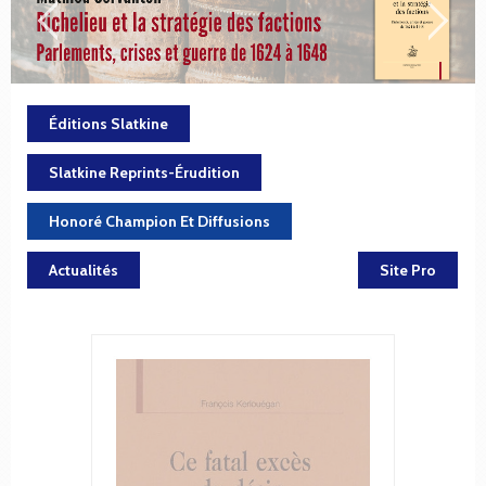
Éditions Slatkine
Slatkine Reprints-Érudition
Honoré Champion Et Diffusions
Actualités
Site Pro