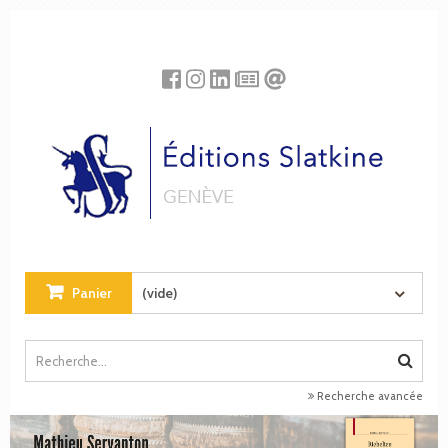
Panneau de gestion des cookies
Panier
(vide)
Recherche avancée