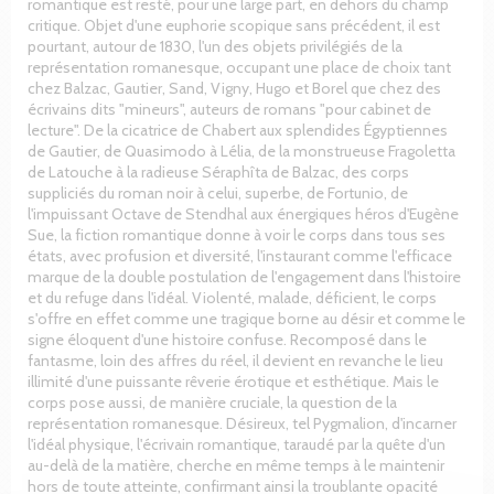
romantique est resté, pour une large part, en dehors du champ
critique. Objet d'une euphorie scopique sans précédent, il est
pourtant, autour de 1830, l'un des objets privilégiés de la
représentation romanesque, occupant une place de choix tant
chez Balzac, Gautier, Sand, Vigny, Hugo et Borel que chez des
écrivains dits "mineurs", auteurs de romans "pour cabinet de
lecture". De la cicatrice de Chabert aux splendides Égyptiennes
de Gautier, de Quasimodo à Lélia, de la monstrueuse Fragoletta
de Latouche à la radieuse Séraphîta de Balzac, des corps
suppliciés du roman noir à celui, superbe, de Fortunio, de
l'impuissant Octave de Stendhal aux énergiques héros d'Eugène
Sue, la fiction romantique donne à voir le corps dans tous ses
états, avec profusion et diversité, l'instaurant comme l'efficace
marque de la double postulation de l'engagement dans l'histoire
et du refuge dans l'idéal. Violenté, malade, déficient, le corps
s'offre en effet comme une tragique borne au désir et comme le
signe éloquent d'une histoire confuse. Recomposé dans le
fantasme, loin des affres du réel, il devient en revanche le lieu
illimité d'une puissante rêverie érotique et esthétique. Mais le
corps pose aussi, de manière cruciale, la question de la
représentation romanesque. Désireux, tel Pygmalion, d'incarner
l'idéal physique, l'écrivain romantique, taraudé par la quête d'un
au-delà de la matière, cherche en même temps à le maintenir
hors de toute atteinte, confirmant ainsi la troublante opacité