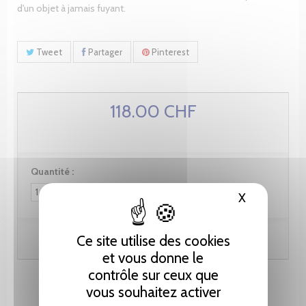
d'un objet à jamais fuyant.
Tweet
Partager
Pinterest
118.00 CHF
Quantité :
X
Masquer le
Ce site utilise des cookies
Ajouter au panier
et vous donne le
contrôle sur ceux que
vous souhaitez activer