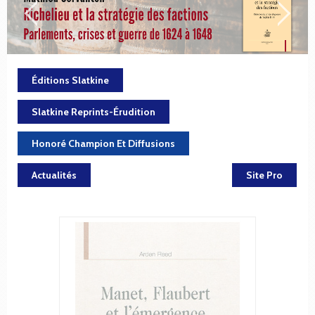
Éditions Slatkine
Slatkine Reprints-Érudition
Honoré Champion Et Diffusions
Actualités
Site Pro