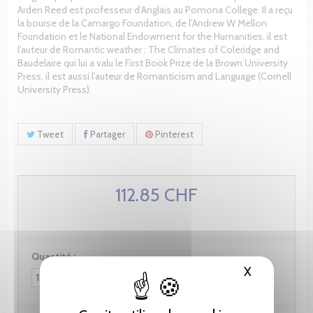
Arden Reed est professeur d’Anglais au Pomona College. Il a reçu
la bourse de la Camargo Foundation, de l’Andrew W Mellon
Foundation et le National Endowment for the Humanities, il est
l’auteur de Romantic weather : The Climates of Coleridge and
Baudelaire qui lui a valu le First Book Prize de la Brown University
Press, il est aussi l’auteur de Romanticism and Language (Cornell
University Press).
Tweet
Partager
Pinterest
112.85 CHF
Quantité :
X
Masquer le