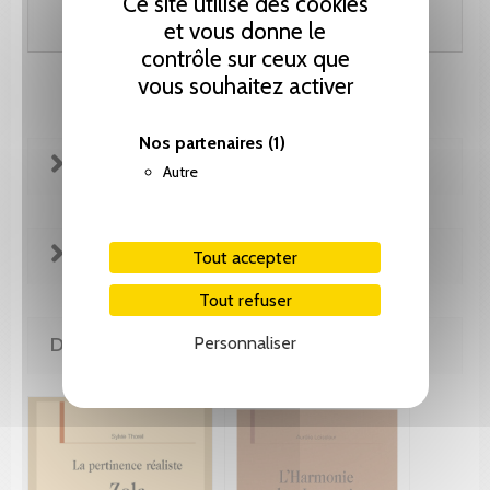
Ce site utilise des cookies
Ajouter au panier
et vous donne le
contrôle sur ceux que
vous souhaitez activer
Nos partenaires
(1)
FICHE TECHNIQUE
Autre
EXTRAITS
Tout accepter
Tout refuser
Personnaliser
DE LA MÊME COLLECTION