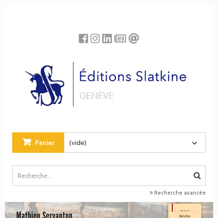
Panneau de gestion des cookies
Panier
(vide)
Recherche avancée