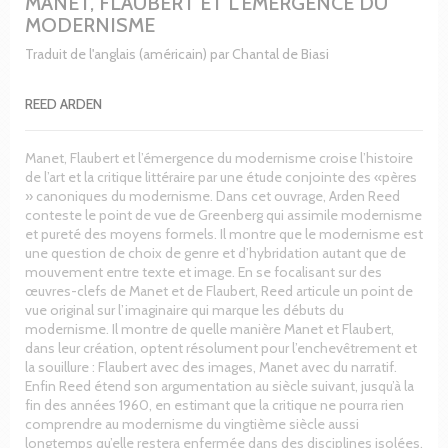
MANET, FLAUBERT ET L'ÉMERGENCE DU
MODERNISME
Traduit de l'anglais (américain) par Chantal de Biasi
REED ARDEN
Manet, Flaubert et l’émergence du modernisme croise l’histoire
de l’art et la critique littéraire par une étude conjointe des «pères
» canoniques du modernisme. Dans cet ouvrage, Arden Reed
conteste le point de vue de Greenberg qui assimile modernisme
et pureté des moyens formels. Il montre que le modernisme est
une question de choix de genre et d’hybridation autant que de
mouvement entre texte et image. En se focalisant sur des
œuvres-clefs de Manet et de Flaubert, Reed articule un point de
vue original sur l’imaginaire qui marque les débuts du
modernisme. Il montre de quelle manière Manet et Flaubert,
dans leur création, optent résolument pour l’enchevêtrement et
la souillure : Flaubert avec des images, Manet avec du narratif.
Enfin Reed étend son argumentation au siècle suivant, jusqu’à la
fin des années 1960, en estimant que la critique ne pourra rien
comprendre au modernisme du vingtième siècle aussi
longtemps qu’elle restera enfermée dans des disciplines isolées.