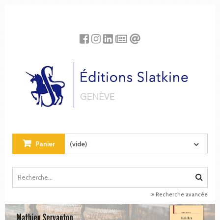
Panneau de gestion des cookies
Panier
(vide)
Recherche avancée