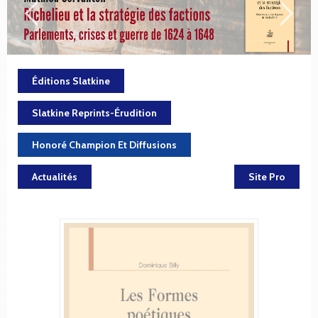
Éditions Slatkine
Slatkine Reprints-Érudition
Honoré Champion Et Diffusions
Actualités
Site Pro