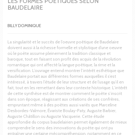
LES FORMES POÉTIQUES SELON
BAUDELAIRE
BILLY DOMINIQUE
La singularité et le succès de l’oeuvre poétique de Baudelaire
doivent aussi à la richesse formelle et stylistique d’une oeuvre
où le poète assume pleinement la tradition classique et
baroque, tout en faisant son profit des acquis de la révolution
romantique qui ont affecté la langue poétique, la rime et la
versification. L’ouvrage entend montrer l’intérêt esthétique que
Baudelaire portait aux différentes formes auxquelles il s’est
intéressé, à travers l’étude de leur structure et de l’usage qu’il en
fait, tout en les remettant dans leur contexte historique. L’intérêt
de cette synthèse est de montrer comment le poète s’inscrit
dans son époque, réagissant aux créations de ses confrères,
empruntant même à des poètes aussi variés que Marceline
Desbordes-Valmore, Évariste Boulay-Paty, Auguste Barbier,
Auguste Châtillon ou Auguste Vacquerie. Cette étude
approfondie du corpus baudelairien permet également de mieux
comprendre le sens des innovations du poète qui ont pu
entraîner une certaine mécompréhension, notamment en ce