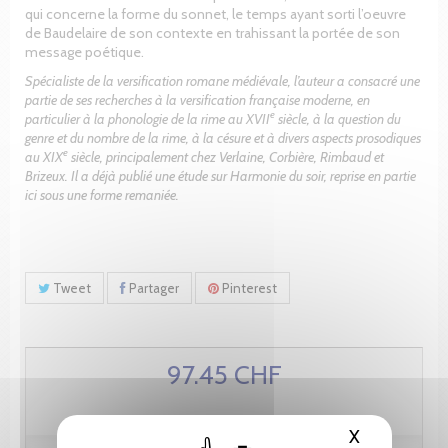
qui concerne la forme du sonnet, le temps ayant sorti l’oeuvre
de Baudelaire de son contexte en trahissant la portée de son
message poétique.
Spécialiste de la versification romane médiévale, l’auteur a consacré une
partie de ses recherches à la versification française moderne, en
e
particulier à la phonologie de la rime au XVII
siècle, à la question du
genre et du nombre de la rime, à la césure et à divers aspects prosodiques
e
au XIX
siècle, principalement chez Verlaine, Corbière, Rimbaud et
Brizeux. Il a déjà publié une étude sur Harmonie du soir, reprise en partie
ici sous une forme remaniée.
Tweet
Partager
Pinterest
97.45 CHF
X
Masquer le