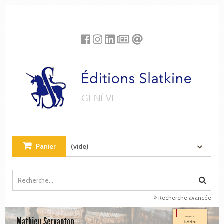
Panneau de gestion des cookies
Panier
(vide)
Recherche avancée