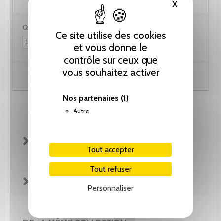
X
Masquer le
Quantité :
Ce site utilise des cookies
et vous donne le
contrôle sur ceux que
vous souhaitez activer
Ajouter au panier
Nos partenaires
(1)
Autre
FICHE TECHNIQUE
Tout accepter
Tout refuser
EXTRAITS
Personnaliser