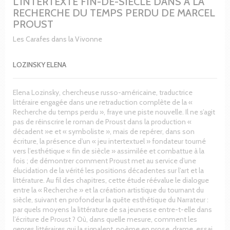
L'INTERTEXTE FIN-DE-SIÈCLE DANS À LA
RECHERCHE DU TEMPS PERDU DE MARCEL
PROUST
Les Carafes dans la Vivonne
LOZINSKY ELENA
Elena Lozinsky, chercheuse russo-américaine, traductrice
littéraire engagée dans une retraduction complète de la «
Recherche du temps perdu », fraye une piste nouvelle. Il ne s’agit
pas de réinscrire le roman de Proust dans la production «
décadent »e et « symboliste », mais de repérer, dans son
écriture, la présence d’un « jeu intertextuel » fondateur tourné
vers l’esthétique « fin de siècle » assimilée et combattue à la
fois ; de démontrer comment Proust met au service d’une
élucidation de la vérité les positions décadentes sur l’art et la
littérature. Au fil des chapitres, cette étude réévalue le dialogue
entre la « Recherche » et la création artistique du tournant du
siècle, suivant en profondeur la quête esthétique du Narrateur :
par quels moyens la littérature de sa jeunesse entre-t-elle dans
l’écriture de Proust ? Où, dans quelle mesure, comment les
genres littéraires qui la signalent, poème en prose, drame, essai,