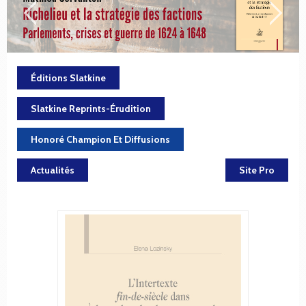
Éditions Slatkine
Slatkine Reprints-Érudition
Honoré Champion Et Diffusions
Actualités
Site Pro