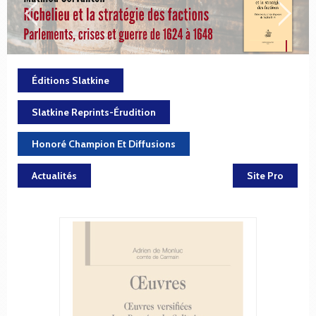
Éditions Slatkine
Slatkine Reprints-Érudition
Honoré Champion Et Diffusions
Actualités
Site Pro