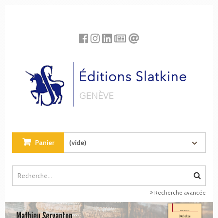
Panneau de gestion des cookies
Panier
(vide)
Recherche avancée