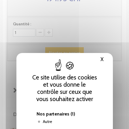
Quantité :
Ajouter au panier
X
Masquer le
Ce site utilise des cookies
et vous donne le
FICHE TECHNIQUE
contrôle sur ceux que
vous souhaitez activer
Nos partenaires
(1)
DE LA MÊME COLLECTION
Autre