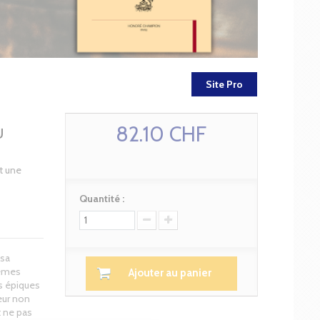
Site Pro
82.10 CHF
U
t une
Quantité :
osa
oèmes
Ajouter au panier
s épiques
eur non
 ne pas