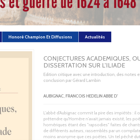
Honoré Champion Et Diffusions
Actualités
CONJECTURES ACADEMIQUES, O
DISSERTATION SUR L'ILIADE
Edition critique avec une introduction, des notes e
conclusion par Gérard Lambin
AUBIGNAC, FRANCOIS HEDELIN ABBE D'
L'abbé d'Aubignac commit la pire des impiétés : il 
prétendre qu'Homère n'avait jamais existé, les p
homériques étant des "rapsodies" faites de chant
de différents auteurs, rassemblés par un compilat
moins anonyme que ces poètes. Un tel péché dut