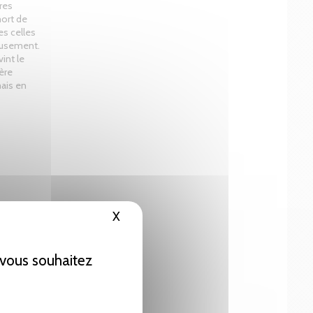
res
ort de
es celles
reusement.
int le
ère
mais en
X
Masquer le bandeau des cookies
e vous souhaitez