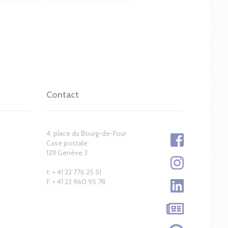
Contact
4, place du Bourg-de-Four
Case postale
1211 Genève 3
t: + 41 22 776 25 51
f: + 41 22 960 95 78