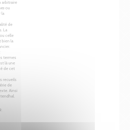
 arbitraire
ves
ou
 la
alité de
s. La
ou celle
 bien la
ncier.
t
es termes
st là une
ité de cet
 recueils
série de
xte. Ainsi
Stendhal.
9.