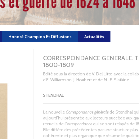
Honoré Champion Et Diffusions
Actualités
CORRESPONDANCE GENERALE. TO
1800-1809
Edité sous la direction de V. Del Litto avec la colla
d'E. Williamson, J. Houbert et de M.-E. Slatkine
STENDHAL
La nouvelle
Correspondance générale
de Stendhal qui
aujourd’hui présentée aux lecteurs succède aux qu
recueils de
Correspondance
qui se sont relayés de 1
Elle diffère des précédentes par une structure plus
cohérente et plus organique que résume le qualific