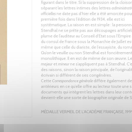
figurant dans le titre. Si la suppression de la cloison
séparant les lettres intimes des lettres
administrati
officielles
ne date pas d’hier elle a été amorcée pour
première fois dans l’édition de 1934, elle est ici
systématique. La raison en est simple : la personn
Stendhal ne se prête pas aux découpages artificiel
plume de l’auditeur au Conseil d’Etat sous l’Empire 
du consul de France sous la Monarchie de Juillet est
même que celle du diariste, de l’essayiste, du roma
Qu’on le veuille ou non Stendhal est foncièremen
monolithique. Il en est de même de son œuvre. L
majeur
et
mineur
ne s’appliquent pas à Stendhal. C’e
des raisons, sinon la raison principale, de l’original
écrivain si différent de ses congénères.
Cette
Correspondance générale
diffère également des
antérieurs en ce qu’elle offre au lecteur toute une 
documents qui intègrent les lettres dans leur conte
devient-elle une sorte de biographie originale de 
MÉDAILLE VERMEIL DE L’ACADÉMIE FRANÇAISE, 199