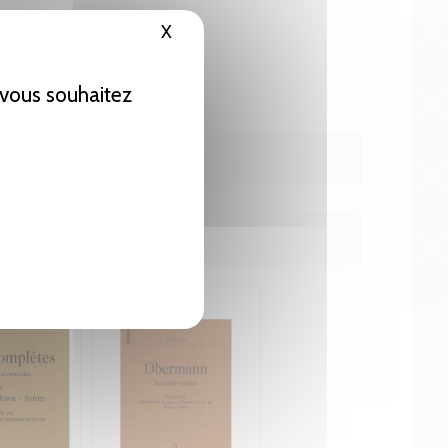
X
Masquer le bandeau des cookies
e vous souhaitez