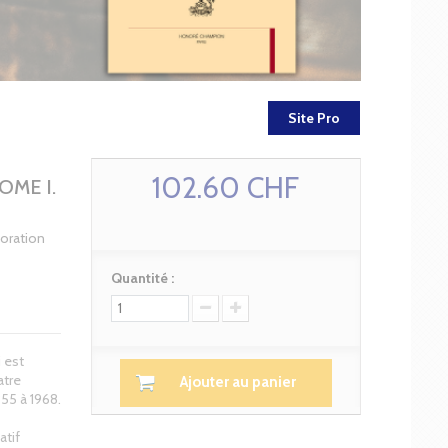
Site Pro
102.60 CHF
ME I.
boration
Quantité :
 est
atre
Ajouter au panier
855 à 1968.
atif