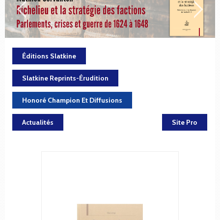
Éditions Slatkine
Slatkine Reprints-Érudition
Honoré Champion Et Diffusions
Actualités
Site Pro