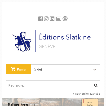
Panneau de gestion des cookies
Panier
(vide)
Recherche avancée