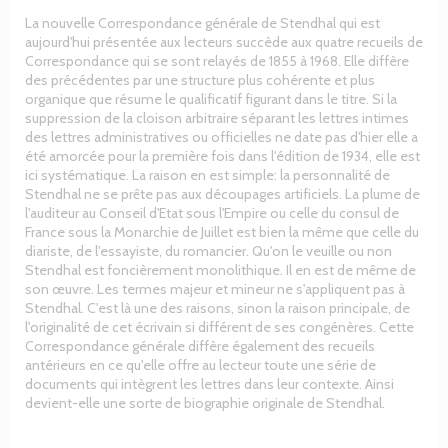
La nouvelle Correspondance générale de Stendhal qui est
aujourd'hui présentée aux lecteurs succède aux quatre recueils de
Correspondance qui se sont relayés de 1855 à 1968. Elle diffère
des précédentes par une structure plus cohérente et plus
organique que résume le qualificatif figurant dans le titre. Si la
suppression de la cloison arbitraire séparant les lettres intimes
des lettres administratives ou officielles ne date pas d'hier elle a
été amorcée pour la première fois dans l'édition de 1934, elle est
ici systématique. La raison en est simple: la personnalité de
Stendhal ne se prête pas aux découpages artificiels. La plume de
l'auditeur au Conseil d'Etat sous l'Empire ou celle du consul de
France sous la Monarchie de Juillet est bien la même que celle du
diariste, de l'essayiste, du romancier. Qu'on le veuille ou non
Stendhal est foncièrement monolithique. Il en est de même de
son œuvre. Les termes majeur et mineur ne s'appliquent pas à
Stendhal. C'est là une des raisons, sinon la raison principale, de
l'originalité de cet écrivain si différent de ses congénères. Cette
Correspondance générale diffère également des recueils
antérieurs en ce qu'elle offre au lecteur toute une série de
documents qui intègrent les lettres dans leur contexte. Ainsi
devient-elle une sorte de biographie originale de Stendhal.