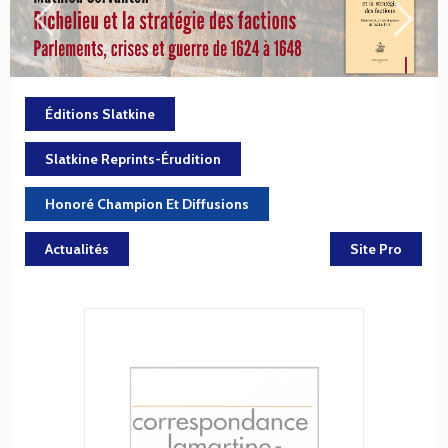
Éditions Slatkine
Slatkine Reprints-Érudition
Honoré Champion Et Diffusions
Actualités
Site Pro