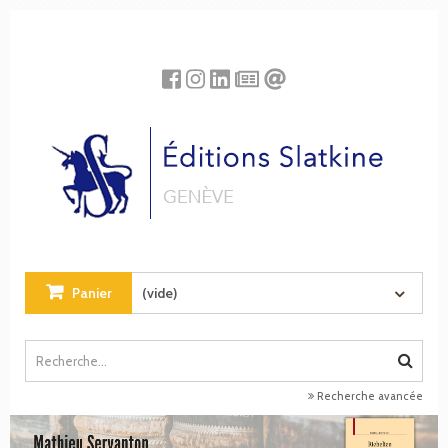
Panneau de gestion des cookies
Panier
(vide)
Recherche avancée