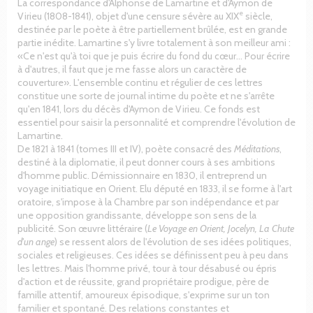
La correspondance d'Alphonse de Lamartine et d'Aymon de
e
Virieu (1808-1841), objet d'une censure sévère au XIX
siècle,
destinée par le poète à être partiellement brûlée, est en grande
partie inédite. Lamartine s'y livre totalement à son meilleur ami :
«Ce n'est qu'à toi que je puis écrire du fond du cœur... Pour écrire
à d'autres, il faut que je me fasse alors un caractère de
couverture». L'ensemble continu et régulier de ces lettres
constitue une sorte de journal intime du poète et ne s'arrête
qu'en 1841, lors du décès d'Aymon de Virieu. Ce fonds est
essentiel pour saisir la personnalité et comprendre l'évolution de
Lamartine.
De 1821 à 1841 (tomes III et IV), poète consacré des
Méditations
,
destiné à la diplomatie, il peut donner cours à ses ambitions
d'homme public. Démissionnaire en 1830, il entreprend un
voyage initiatique en Orient. Elu député en 1833, il se forme à l'art
oratoire, s'impose à la Chambre par son indépendance et par
une opposition grandissante, développe son sens de la
publicité. Son œuvre littéraire (
Le Voyage en Orient, Jocelyn, La Chute
d'un ange
) se ressent alors de l'évolution de ses idées politiques,
sociales et religieuses. Ces idées se définissent peu à peu dans
les lettres. Mais l'homme privé, tour à tour désabusé ou épris
d'action et de réussite, grand propriétaire prodigue, père de
famille attentif, amoureux épisodique, s'exprime sur un ton
familier et spontané. Des relations constantes et