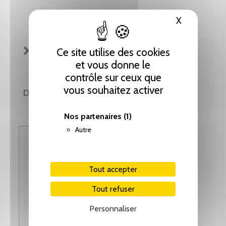
X
Masquer le
FICHE TECHNIQUE
Ce site utilise des cookies
et vous donne le
contrôle sur ceux que
vous souhaitez activer
DE LA MÊME COLLECTION
Nos partenaires
(1)
Autre
Tout accepter
Tout refuser
Personnaliser