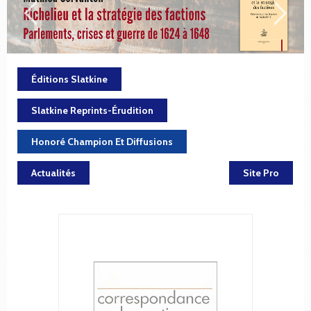
Éditions Slatkine
Slatkine Reprints-Érudition
Honoré Champion Et Diffusions
Actualités
Site Pro