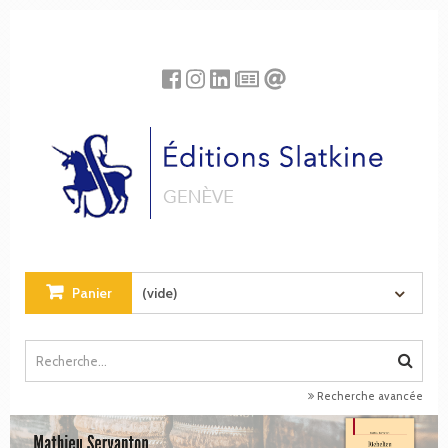
Panneau de gestion des cookies
Panier
(vide)
Recherche avancée