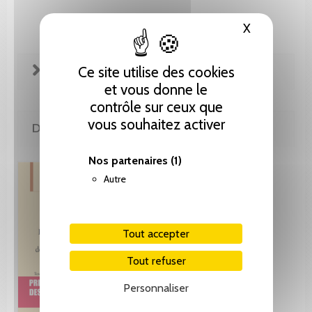
X
Masquer le
FICHE TECHNIQUE
Ce site utilise des cookies
et vous donne le
contrôle sur ceux que
vous souhaitez activer
DE LA MÊME COLLECTION
Nos partenaires
(1)
Autre
Tout accepter
Tout refuser
Personnaliser