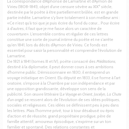
La correspondance d'Alphonse de Lamartine et d'Aymon de
e
Virieu (1808-1841), objet d'une censure sévère au XIX
siècle,
destinée par le poète à être partiellement brûlée, est en grande
partie inédite. Lamartine s'y livre totalement à son meilleur ami :
«Ce n'est qu'à toi que je puis écrire du fond du cœur... Pour écrire
à d'autres, il faut que je me fasse alors un caractère de
couverture». L'ensemble continu et régulier de ces lettres
constitue une sorte de journal intime du poète et ne s'arrête
qu'en 1841, lors du décès d'Aymon de Virieu. Ce fonds est
essentiel pour saisir la personnalité et comprendre l'évolution de
Lamartine.
De 1821 à 1841 (tomes III et IV), poète consacré des
Méditations
,
destiné à la diplomatie, il peut donner cours à ses ambitions
d'homme public. Démissionnaire en 1830, il entreprend un
voyage initiatique en Orient. Elu député en 1833, il se forme à l'art
oratoire, s'impose à la Chambre par son indépendance et par
une opposition grandissante, développe son sens de la
publicité. Son œuvre littéraire (
Le Voyage en Orient, Jocelyn, La Chute
d'un ange
) se ressent alors de l'évolution de ses idées politiques,
sociales et religieuses. Ces idées se définissent peu à peu dans
les lettres. Mais l'homme privé, tour à tour désabusé ou épris
d'action et de réussite, grand propriétaire prodigue, père de
famille attentif, amoureux épisodique, s'exprime sur un ton
familier et spontané. Des relations constantes et