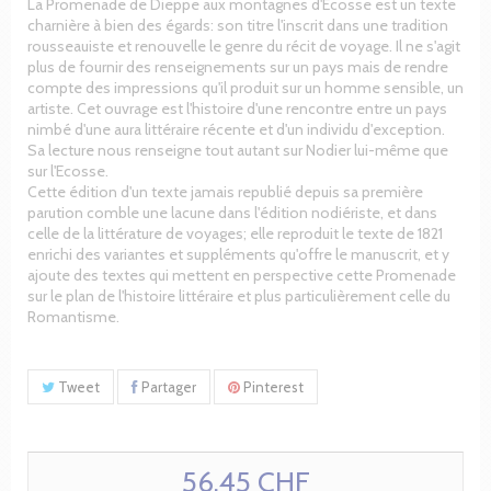
La Promenade de Dieppe aux montagnes d'Ecosse est un texte
charnière à bien des égards: son titre l'inscrit dans une tradition
rousseauiste et renouvelle le genre du récit de voyage. Il ne s'agit
plus de fournir des renseignements sur un pays mais de rendre
compte des impressions qu'il produit sur un homme sensible, un
artiste. Cet ouvrage est l'histoire d'une rencontre entre un pays
nimbé d'une aura littéraire récente et d'un individu d'exception.
Sa lecture nous renseigne tout autant sur Nodier lui-même que
sur l'Ecosse.
Cette édition d'un texte jamais republié depuis sa première
parution comble une lacune dans l'édition nodiériste, et dans
celle de la littérature de voyages; elle reproduit le texte de 1821
enrichi des variantes et suppléments qu'offre le manuscrit, et y
ajoute des textes qui mettent en perspective cette Promenade
sur le plan de l'histoire littéraire et plus particulièrement celle du
Romantisme.
Tweet
Partager
Pinterest
56.45 CHF