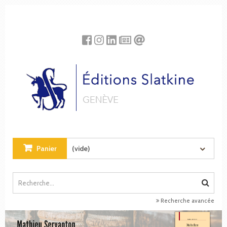
Panneau de gestion des cookies
Panier
(vide)
Recherche avancée