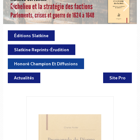
Éditions Slatkine
Slatkine Reprints-Érudition
Honoré Champion Et Diffusions
Actualités
Site Pro