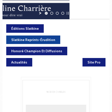
Éditions Slatkine
Slatkine Reprints-Érudition
Honoré Champion Et Diffusions
Actualités
Site Pro