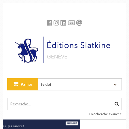
Panneau de gestion des cookies
Panier
(vide)
Recherche avancée