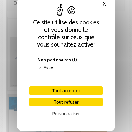
DE MÊME AUTEUR(E)
X
Masquer le
Ce site utilise des cookies
et vous donne le
contrôle sur ceux que
vous souhaitez activer
Nos partenaires
(1)
Autre
Tout accepter
Tout refuser
Personnaliser