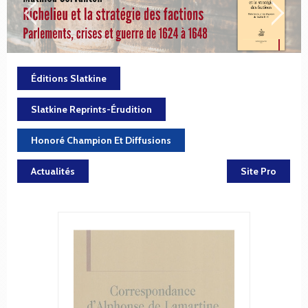
Éditions Slatkine
Slatkine Reprints-Érudition
Honoré Champion Et Diffusions
Actualités
Site Pro