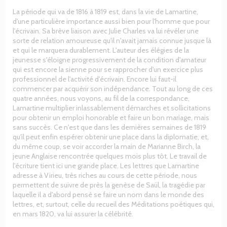
La période qui va de 1816 à 1819 est, dans la vie de Lamartine,
d'une particulière importance aussi bien pour l'homme que pour
l'écrivain. Sa brève liaison avec Julie Charles va lui révéler une
sorte de relation amoureuse qu'il n'avait jamais connue jusque là
et qui le marquera durablement. L'auteur des élégies de la
jeunesse s'éloigne progressivement de la condition d'amateur
qui est encore la sienne pour se rapprocher d'un exercice plus
professionnel de l'activité d'écrivain. Encore lui faut-il
commencer par acquérir son indépendance. Tout au long de ces
quatre années, nous voyons, au fil de la correspondance,
Lamartine multiplier inlassablement démarches et sollicitations
pour obtenir un emploi honorable et faire un bon mariage, mais
sans succès. Ce n'est que dans les dernières semaines de 1819
qu'il peut enfin espérer obtenir une place dans la diplomatie, et,
du même coup, se voir accorder la main de Marianne Birch, la
jeune Anglaise rencontrée quelques mois plus tôt. Le travail de
l'écriture tient ici une grande place. Les lettres que Lamartine
adresse à Virieu, très riches au cours de cette période, nous
permettent de suivre de près la genèse de Saül, la tragédie par
laquelle il a d'abord pensé se faire un nom dans le monde des
lettres, et, surtout, celle du recueil des Méditations poétiques qui,
en mars 1820, va lui assurer la célébrité.