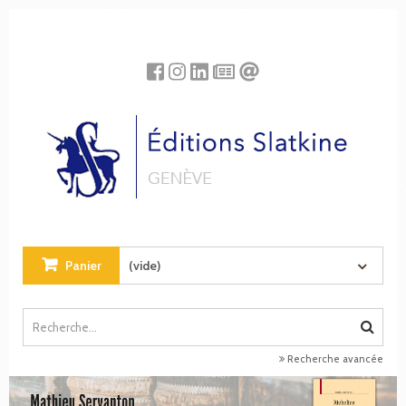
Panneau de gestion des cookies
Panier
(vide)
Recherche avancée