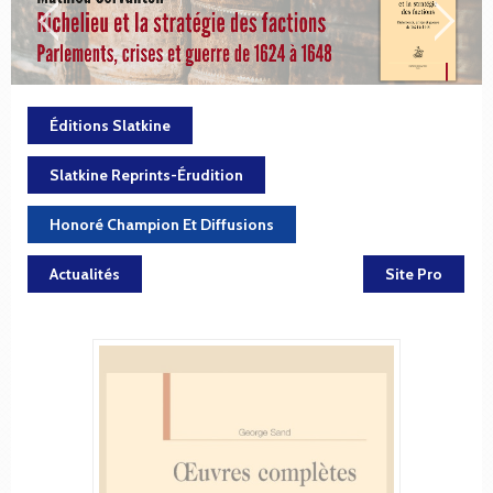
Éditions Slatkine
Slatkine Reprints-Érudition
Honoré Champion Et Diffusions
Actualités
Site Pro