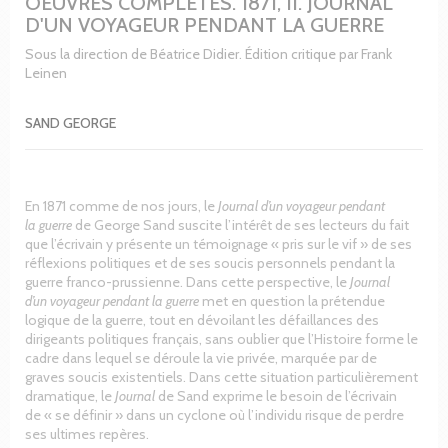
OEUVRES COMPLÈTES. 1871, II. JOURNAL
D'UN VOYAGEUR PENDANT LA GUERRE
Sous la direction de Béatrice Didier. Édition critique par Frank
Leinen
SAND GEORGE
En 1871 comme de nos jours, le
Journal d’un voyageur pendant
la guerre
de George Sand suscite l’intérêt de ses lecteurs du fait
que l’écrivain y présente un témoignage « pris sur le vif » de ses
réflexions politiques et de ses soucis personnels pendant la
guerre franco-prussienne. Dans cette perspective, le
Journal
d’un voyageur pendant la guerre
met en question la prétendue
logique de la guerre, tout en dévoilant les défaillances des
dirigeants politiques français, sans oublier que l’Histoire forme le
cadre dans lequel se déroule la vie privée, marquée par de
graves soucis existentiels. Dans cette situation particulièrement
dramatique, le
Journal
de Sand exprime le besoin de l’écrivain
de « se définir » dans un cyclone où l’individu risque de perdre
ses ultimes repères.