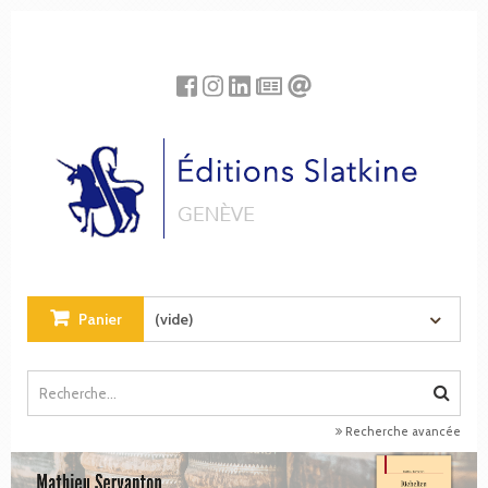
Panneau de gestion des cookies
Panier
(vide)
Recherche avancée