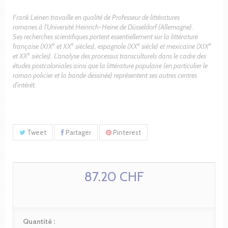
Frank Leinen travaille en qualité de Professeur de littératures
romanes à l’Université Heinrich-Heine de Düsseldorf (Allemagne).
Ses recherches scientifiques portent essentiellement sur la littérature
e
e
e
e
française (XIX
et XX
siècles), espagnole (XX
siècle) et mexicaine
(XIX
e
et XX
siècles). L’analyse des processus transculturels
dans le cadre des
études postcoloniales ainsi que la littérature
populaire (en particulier le
roman policier et la bande dessinée)
représentent ses autres centres
d’intérêt.
Tweet
Partager
Pinterest
87.20 CHF
Quantité :