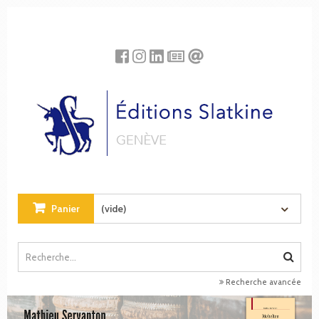
Panneau de gestion des cookies
Panier
(vide)
Recherche avancée