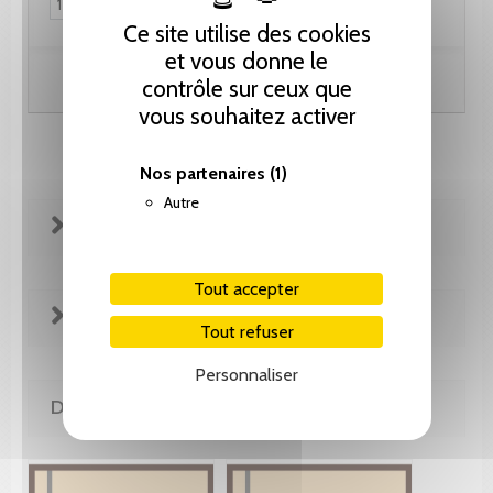
Ce site utilise des cookies
et vous donne le
Ajouter au panier
contrôle sur ceux que
vous souhaitez activer
Nos partenaires
(1)
Autre
FICHE TECHNIQUE
Tout accepter
EXTRAITS
Tout refuser
Personnaliser
DE LA MÊME COLLECTION