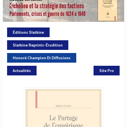
Éditions Slatkine
Slatkine Reprints-Érudition
Honoré Champion Et Diffusions
Actualités
Site Pro