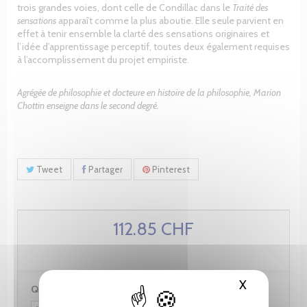
trois grandes voies, dont celle de Condillac dans le
Traité des
sensations
apparaît comme la plus aboutie. Elle seule parvient en
effet à tenir ensemble la clarté des sensations originaires et
l’idée d’apprentissage perceptif, toutes deux également requises
à l’accomplissement du projet empiriste.
Agrégée de philosophie et docteure en histoire de la philosophie,
Marion
Chottin enseigne dans le second degré.
Tweet
Partager
Pinterest
112.85 CHF
X
Masquer le
Quantité :