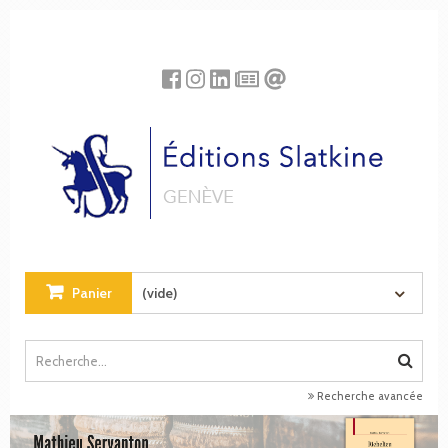
Panneau de gestion des cookies
Panier
(vide)
Recherche avancée