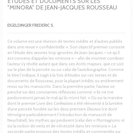
ETUDES ET DOCUMENTS SUR LES
"MINORA" DE JEAN-JACQUES ROUSSEAU
EIGELDINGER FREDERIC S.
Ce volume est une réunion de textes inédits et d’autres publiés
dans une revue « confidentielle ». Son objectif premier consiste
en l’étude des œuvres trop ignorées de Jean-Jacques – ce qu’il
est convenu d’appeler les «minora » – afin de montrer combien
l’auteur s’y révèle autant que dans ses écrits majeurs, que ce soit
sur le plan de la pensée ou sur celui de l’autobiographie. Comme
le titre l’indique, il s’agit à la fois d’études sur ces textes et de
documents de Rousseau, pour la plupart inédits ou entièrement
revus sur les manuscrits. Dans la première partie, l’auteur se
penche sur des constantes réflexives comme: « Ils ne me
pardonneront jamais le mal qu’ils m’ont fait. » Ou sur la manière
dont le premier Livre des
Confessions
a été réinventé à la lumière
d’une pensée fondée sur les deux premiers
Discours
(ce dont
témoigne particulièrement l’introduction du manuscrit de
Neuchâtel), les mythes qui perdurent (celui des « Montagnons »)
ou la notion de vertu et de nécessité dans les «minora ». La
seconde partie propose des textes inédits et commentés sur