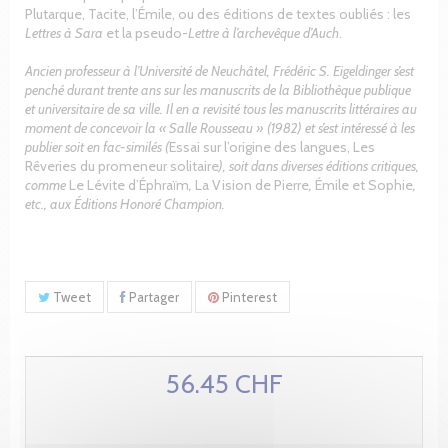
Plutarque, Tacite, l’Émile, ou des éditions de textes oubliés : les
Lettres à Sara
et la pseudo-
Lettre à l’archevêque d’Auch
.
Ancien professeur à l’Université de Neuchâtel, Frédéric S. Eigeldinger s’est
penché durant trente ans sur les manuscrits de la Bibliothèque publique
et universitaire de sa ville. Il en a revisité tous les manuscrits littéraires au
moment de concevoir la « Salle Rousseau » (1982) et s’est intéressé à les
publier soit en fac-similés (
Essai sur l’origine des langues, Les
Rêveries du promeneur solitaire
),
soit dans diverses éditions critiques,
comme
Le Lévite d’Éphraïm
,
La Vision de Pierre
,
Émile et Sophie
,
etc., aux Éditions Honoré Champion.
Tweet
Partager
Pinterest
56.45 CHF