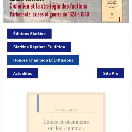
Éditions Slatkine
Slatkine Reprints-Érudition
Honoré Champion Et Diffusions
Actualités
Site Pro