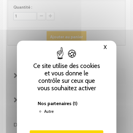
Quantité :
Ajouter au panier
X
Masquer le
Ce site utilise des cookies
et vous donne le
FICHE TECHNIQUE
contrôle sur ceux que
vous souhaitez activer
EXTRAITS
Nos partenaires
(1)
Autre
DE LA MÊME COLLECTION