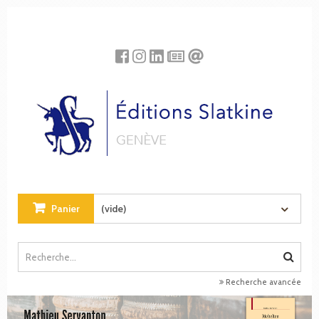
Panneau de gestion des cookies
Panier
(vide)
Recherche avancée