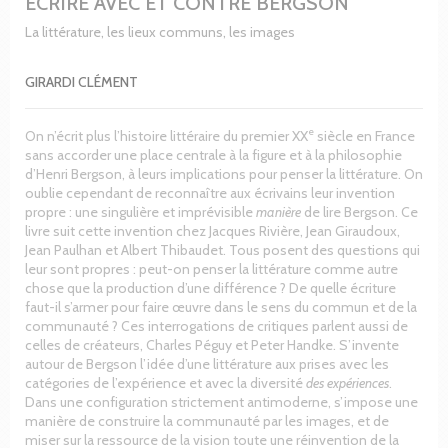
ÉCRIRE AVEC ET CONTRE BERGSON
La littérature, les lieux communs, les images
GIRARDI CLÉMENT
e
On n’écrit plus l’histoire littéraire du premier XX
siècle en France
sans accorder une place centrale à la figure et à la philosophie
d’Henri Bergson, à leurs implications pour penser la littérature. On
oublie cependant de reconnaître aux écrivains leur invention
propre : une singulière et imprévisible
manière
de lire Bergson. Ce
livre suit cette invention chez Jacques Rivière, Jean Giraudoux,
Jean Paulhan et Albert Thibaudet. Tous posent des questions qui
leur sont propres : peut-on penser la littérature comme autre
chose que la production d’une différence ? De quelle écriture
faut-il s’armer pour faire œuvre dans le sens du commun et de la
communauté ? Ces interrogations de critiques parlent aussi de
celles de créateurs, Charles Péguy et Peter Handke. S’invente
autour de Bergson l’idée d’une littérature aux prises avec les
catégories de l’expérience et avec la diversité
des expériences
.
Dans une configuration strictement antimoderne, s’impose une
manière de construire la communauté par les images, et de
miser sur la ressource de la vision toute une réinvention de la