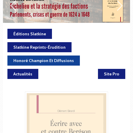
Éditions Slatkine
Slatkine Reprints-Érudition
Honoré Champion Et Diffusions
Actualités
Site Pro