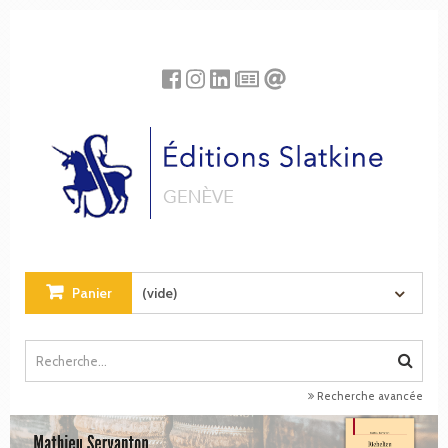
Panneau de gestion des cookies
Panier
(vide)
Recherche avancée