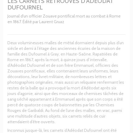
LES CARNETS RETROUVÉS D'ADÉODAT
DUFOURNEL
Journal d'un officier Zouave pontifical mort au combat à Rome
en 1867. Édité par Laurent Gruaz
Deux volumineuses malles de métal dormaient depuis plus d’un
siècle et demi à l’étage des anciennes écuries de la maison de
famille des Dufournel à Gray, en Haute-Saône. Rapatriées de
Rome en 1867, après la mort, à quinze jours d’intervalle,
d’Adéodat Dufournel et de son frère Emmanuel, officiers des
Zouaves pontificaux, elles contenaient leurs uniformes, leurs
décorations, leur livret militaire, de nombreuses lettres et
photographies originales, mais aussi un reliquaire renfermant les
restes de la balle qui a provoqué la mort d’Adéodat après six
jours d’agonie, ainsi que des morceaux de chemises tâchées de
sang séché appartenant à Emmanuel après que son corps a été
percé de quatorze coups de baïonnettes par les Chemises
Rouges de Garibaldi. Au fond de l’une des malles, en vrac, parmi
une multitude d’autres objets, six carnets reliés de cuir
attendaient d’être ouverts.
Inconnus jusque-là, les carnets d’Adéodat Dufournel ont été