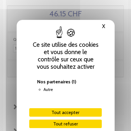
46.15 CHF
X
Masquer le
Quantité :
Ce site utilise des cookies
et vous donne le
contrôle sur ceux que
vous souhaitez activer
Ajouter au panier
Nos partenaires
(1)
Autre
FICHE TECHNIQUE
Tout accepter
Tout refuser