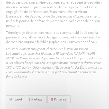
découverts par son arrière-petit-neveu. Ils retracent le quotidien
du jeune soldat du pape au service de Pie IX pour lequel il s’est
engagé afin de défendre ses États menacés par Victor
Emmanuel II de Savoie, roi de Sardaigne puis d’Italie, qui entend
unifier la péninsule et faire de Rome la nouvelle capitale de son
royaume.
Témoignage de première main, ces carnets, publiés ici pour la
première fois, offrent un éclairage nouveau et viennent enrichir
de manière originale la bibliographie des Zouaves pontificaux.
Laurent Gruaz est enseignant, chercheur en histoire au sein du
Laboratoire de recherches historiques Rhône-Alpes (LARHRA-UMR
5190). Sa thèse de doctorat, publiée chez Honoré Champion, portait sur
« Les officiers français des Zouaves pontificaux. Histoire et devenir entre
e
e
XIX
et XX
siècle ». Spécialisé dans l’étude de la fin des États pontificaux
et du Risorgimento, il s’intéresse aussi particulièrement à l’histoire des
États de Savoie.
Tweet
Partager
Pinterest