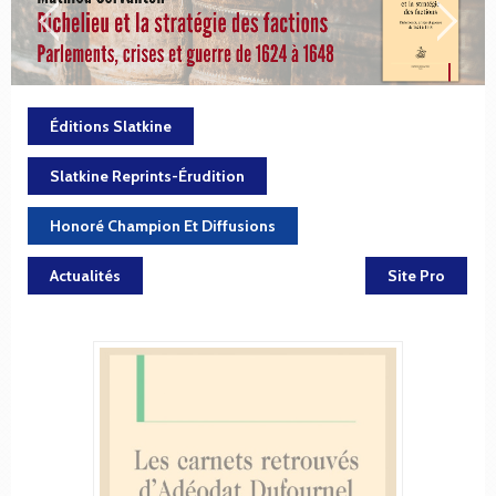
Éditions Slatkine
Slatkine Reprints-Érudition
Honoré Champion Et Diffusions
Actualités
Site Pro