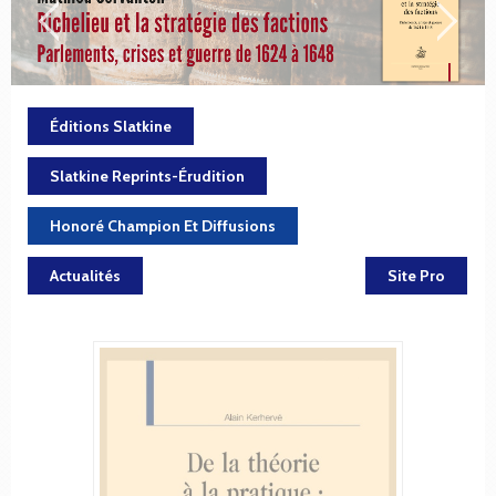
Éditions Slatkine
Slatkine Reprints-Érudition
Honoré Champion Et Diffusions
Actualités
Site Pro