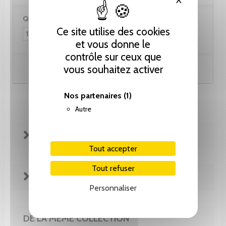
Quantité :
Ce site utilise des cookies
et vous donne le
contrôle sur ceux que
vous souhaitez activer
Ajouter au panier
Nos partenaires
(1)
Autre
FICHE TECHNIQUE
Tout accepter
Tout refuser
EXTRAITS
Personnaliser
DE LA MÊME COLLECTION