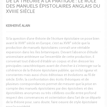
DE LA THÉORIE A LA PRATIQUE : LE RÔLE
DES MANUELS ÉPISTOLAIRES ANGLAIS DU
XVIIIE SIÈCLE
KERHERVÉ ALAIN
Si la question d’une théorie de l’écriture épistolaire se pose bien
e
e
avant le XVIII
siècle en Europe, c’est au XVIII
siècle que la
production de manuels épistolaires connaît une véritable
expansion dans les îles britanniques. Devant l’absence d’étude
universitaire antérieure sur l’ensemble de cette production, il
convenait tout d’abord d’établir un corpus et d’en dresser les
principales caractéristiques avant de chercher à s’interroger sur la
cohérence de la théorie épistolaire publiée, qui inclut rigueur et
constantes mais aussi choix éditoriaux et évolutions au fil de
siècle. Enfin, la confrontation des écrits théoriques et de
plusieurs correspondances permet de mesurer que la prise en
compte des manuels épistolaires par des épistoliers et des
épistolières anonymes ou très célèbres oscille entre profond
respect des convenances et ostentation dans l’art de se départir
de la théorie pour, sans doute, faire oeuvre de style épistolaire
pour la postérité.