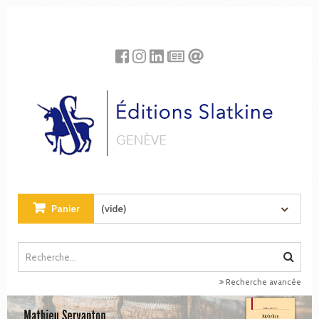
Panneau de gestion des cookies
Panier
(vide)
Recherche avancée