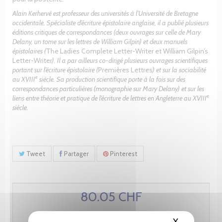
Alain Kerhervé est professeur des universités à l’Université de Bretagne
occidentale. Spécialiste d’écriture épistolaire anglaise, il a publié plusieurs
éditions critiques de correspondances (deux ouvrages sur celle de Mary
Delany, un tome sur les lettres de William Gilpin) et deux manuels
épistolaires (
The Ladies Complete Letter-Writer et William Gilpin’s
Letter-Writer
). Il a par ailleurs co-dirigé plusieurs ouvrages scientifiques
portant sur l’écriture épistolaire (
Premières Lettres
) et sur la sociabilité
e
au XVIII
siècle. Sa production scientifique porte à la fois sur des
correspondances particulières (monographie sur Mary Delany) et sur les
e
liens entre théorie et pratique de l’écriture de lettres en Angleterre au XVIII
siècle.
Tweet
Partager
Pinterest
80.05 CHF
X
Masquer le