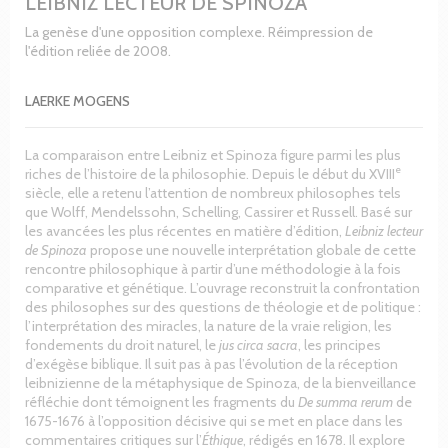
LEIBNIZ LECTEUR DE SPINOZA
La genèse d'une opposition complexe. Réimpression de
l'édition reliée de 2008.
LAERKE MOGENS
La comparaison entre Leibniz et Spinoza figure parmi les plus
e
riches de l’histoire de la philosophie. Depuis le début du XVIII
siècle, elle a retenu l’attention de nombreux philosophes tels
que Wolff, Mendelssohn, Schelling, Cassirer et Russell. Basé sur
les avancées les plus récentes en matière d’édition,
Leibniz lecteur
de Spinoza
propose une nouvelle interprétation globale de cette
rencontre philosophique à partir d’une méthodologie à la fois
comparative et génétique. L’ouvrage reconstruit la confrontation
des philosophes sur des questions de théologie et de politique :
l’interprétation des miracles, la nature de la vraie religion, les
fondements du droit naturel, le
jus circa sacra
, les principes
d’exégèse biblique. Il suit pas à pas l’évolution de la réception
leibnizienne de la métaphysique de Spinoza, de la bienveillance
réfléchie dont témoignent les fragments du
De summa rerum
de
1675-1676 à l’opposition décisive qui se met en place dans les
commentaires critiques sur l’
Éthique
, rédigés en 1678. Il explore