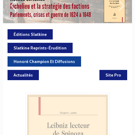
Éditions Slatkine
Slatkine Reprints-Érudition
Honoré Champion Et Diffusions
Actualités
Site Pro