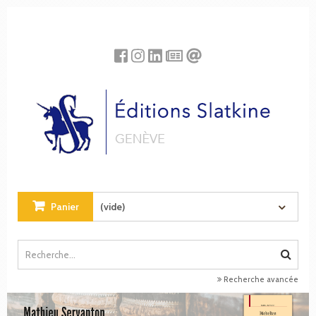
Panneau de gestion des cookies
Panier
(vide)
Recherche avancée