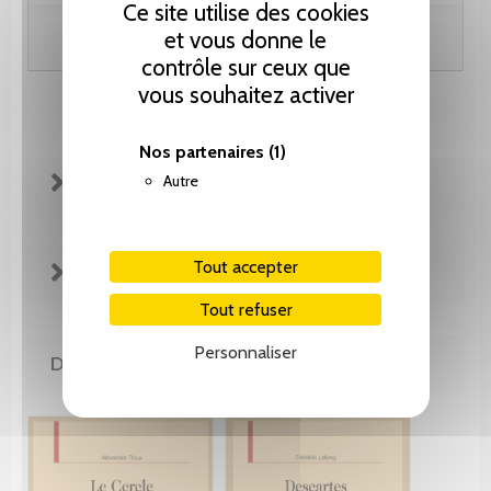
Ce site utilise des cookies
et vous donne le
Ajouter au panier
contrôle sur ceux que
vous souhaitez activer
Nos partenaires
(1)
Autre
FICHE TECHNIQUE
Tout accepter
EXTRAITS
Tout refuser
Personnaliser
DE LA MÊME COLLECTION