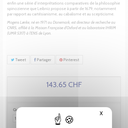
enfin une série d’interprétations comparatives de la philosophie
spinozienne que Leibniz propose à partir de 1679, notamment
par rapport au cartésianisme, au cabalisme et au scepticisme.
Mogens Lærke, né en 1971 au Danemark, est directeur de recherche au
CNRS, affilié à la Maison Française d’Oxford et au laboratoire IHRIM
(UMR 5317) à l’ENS de Lyon.
Tweet
Partager
Pinterest
143.65 CHF
Quantité :
X
Masquer le