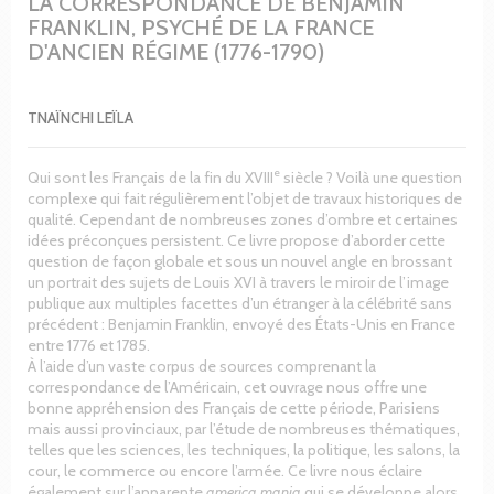
LA CORRESPONDANCE DE BENJAMIN
FRANKLIN, PSYCHÉ DE LA FRANCE
D'ANCIEN RÉGIME (1776-1790)
TNAÏNCHI LEÏLA
e
Qui sont les Français de la fin du XVIII
siècle ? Voilà une question
complexe qui fait régulièrement l’objet de travaux historiques de
qualité. Cependant de nombreuses zones d’ombre et certaines
idées préconçues persistent. Ce livre propose d’aborder cette
question de façon globale et sous un nouvel angle en brossant
un portrait des sujets de Louis XVI à travers le miroir de l’image
publique aux multiples facettes d’un étranger à la célébrité sans
précédent : Benjamin Franklin, envoyé des États-Unis en France
entre 1776 et 1785.
À l’aide d’un vaste corpus de sources comprenant la
correspondance de l’Américain, cet ouvrage nous offre une
bonne appréhension des Français de cette période, Parisiens
mais aussi provinciaux, par l’étude de nombreuses thématiques,
telles que les sciences, les techniques, la politique, les salons, la
cour, le commerce ou encore l’armée. Ce livre nous éclaire
également sur l’apparente
america mania
qui se développe alors