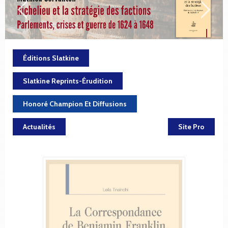
Éditions Slatkine
Slatkine Reprints-Érudition
Honoré Champion Et Diffusions
Actualités
Site Pro