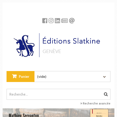
Panneau de gestion des cookies
Panier
(vide)
Recherche avancée