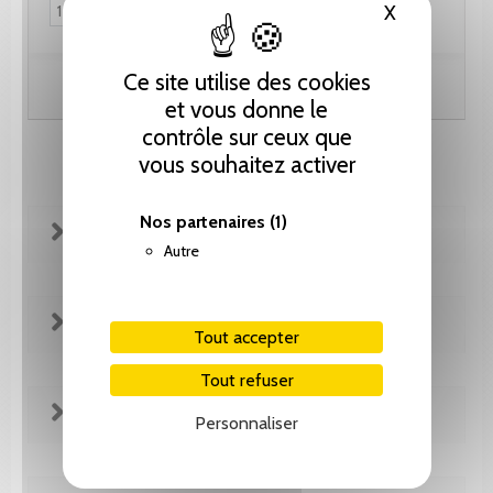
X
Masquer le
Ce site utilise des cookies
Ajouter au panier
et vous donne le
contrôle sur ceux que
vous souhaitez activer
Nos partenaires
(1)
FICHE TECHNIQUE
Autre
REVUE DE PRESSE
Tout accepter
Tout refuser
EXTRAITS
Personnaliser