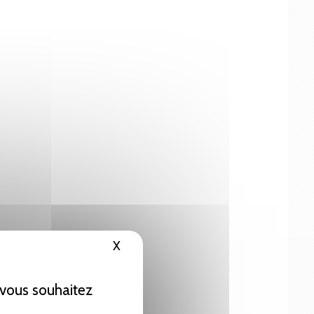
X
Masquer le bandeau des cookies
e vous souhaitez