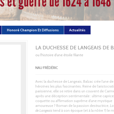
Honoré Champion Et Diffusions
Actualités
LA DUCHESSE DE LANGEAIS DE 
ou l'histoire d'une étoile filante
NAU FRÉDÉRIC
Avec la duchesse de Langeais, Balzac crée l’une de
héroïnes les plus fascinantes. Reine de l’aristocrat
parisienne, elle se retire dans un couvent de Carmé
après une déception sentimentale : ultime caprice
coquette ou affirmation suprême d’une mystique
amoureuse ? Roman de la passion destructrice,
La
de Langeais
tend à son époque (et à la nôtre ?) le mi