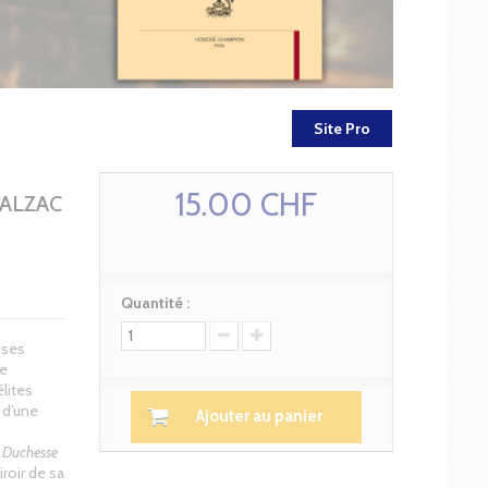
Site Pro
15.00 CHF
BALZAC
Quantité :
 ses
ie
lites
 d’une
Ajouter au panier
 Duchesse
roir de sa