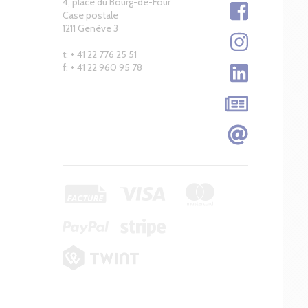
4, place du Bourg-de-Four
Case postale
1211 Genève 3
t: + 41 22 776 25 51
f: + 41 22 960 95 78