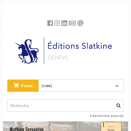
Panneau de gestion des cookies
Panier
(vide)
Recherche avancée