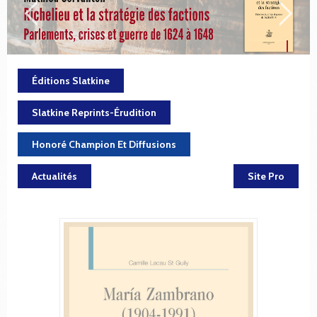
Éditions Slatkine
Slatkine Reprints-Érudition
Honoré Champion Et Diffusions
Actualités
Site Pro