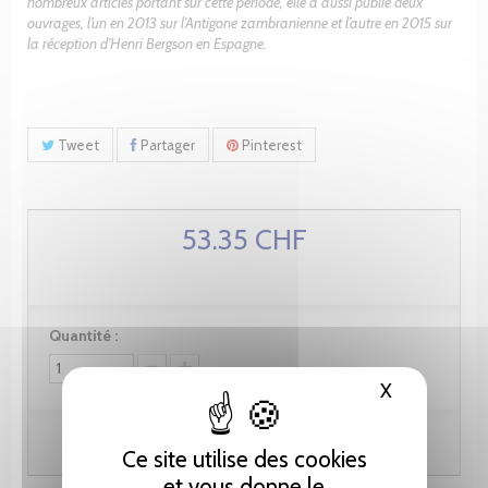
nombreux articles portant sur cette période, elle a aussi publié deux
ouvrages, l’un en 2013 sur l’Antigone zambranienne et l’autre en 2015 sur
la réception d’Henri Bergson en Espagne.
Tweet
Partager
Pinterest
53.35 CHF
Quantité :
X
Masquer le
Ajouter au panier
Ce site utilise des cookies
et vous donne le