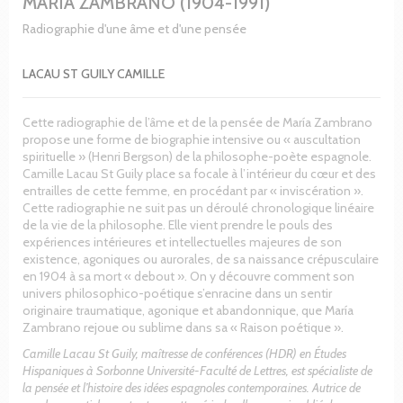
MARÍA ZAMBRANO (1904-1991)
Radiographie d'une âme et d'une pensée
LACAU ST GUILY CAMILLE
Cette radiographie de l’âme et de la pensée de María Zambrano
propose une forme de biographie intensive ou « auscultation
spirituelle » (Henri Bergson) de la philosophe-poète espagnole.
Camille Lacau St Guily place sa focale à l’intérieur du cœur et des
entrailles de cette femme, en procédant par « inviscération ».
Cette radiographie ne suit pas un déroulé chronologique linéaire
de la vie de la philosophe. Elle vient prendre le pouls des
expériences intérieures et intellectuelles majeures de son
existence, agoniques ou aurorales, de sa naissance crépusculaire
en 1904 à sa mort « debout ». On y découvre comment son
univers philosophico-poétique s’enracine dans un sentir
originaire traumatique, agonique et abandonnique, que María
Zambrano rejoue ou sublime dans sa « Raison poétique ».
Camille Lacau St Guily, maîtresse de conférences (HDR) en Études
Hispaniques à Sorbonne Université-Faculté de Lettres, est spécialiste de
la pensée et l’histoire des idées espagnoles contemporaines. Autrice de