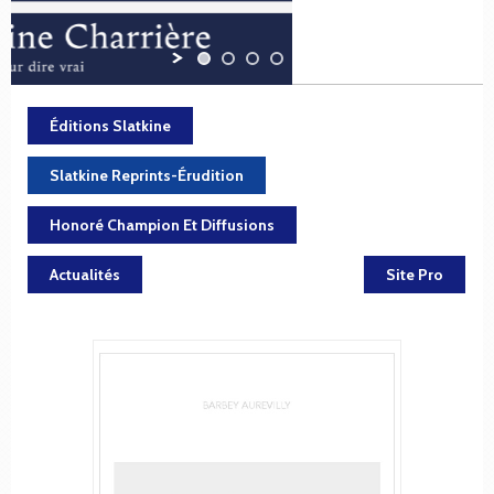
Éditions Slatkine
Slatkine Reprints-Érudition
Honoré Champion Et Diffusions
Actualités
Site Pro