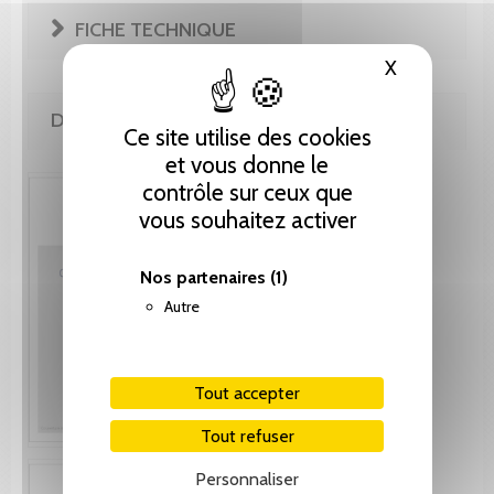
FICHE TECHNIQUE
X
Masquer le
DE MÊME AUTEUR(E)
Ce site utilise des cookies
et vous donne le
contrôle sur ceux que
vous souhaitez activer
Nos partenaires
(1)
Autre
Tout accepter
Tout refuser
Personnaliser