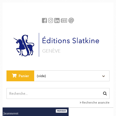
Panneau de gestion des cookies
Panier
(vide)
Recherche avancée