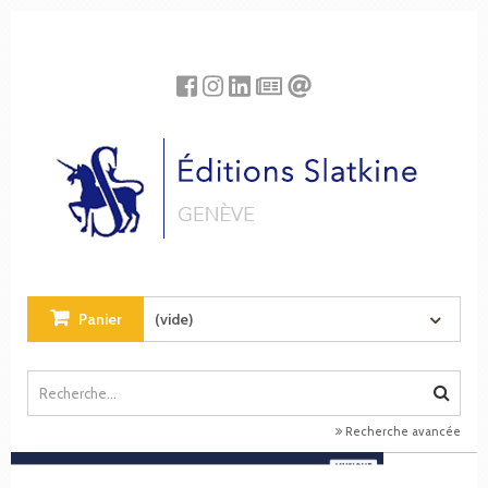
Panneau de gestion des cookies
Panier
(vide)
Recherche avancée