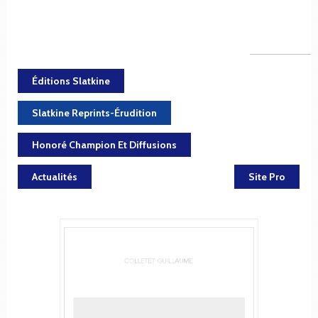
Éditions Slatkine
Slatkine Reprints-Érudition
Honoré Champion Et Diffusions
Actualités
Site Pro