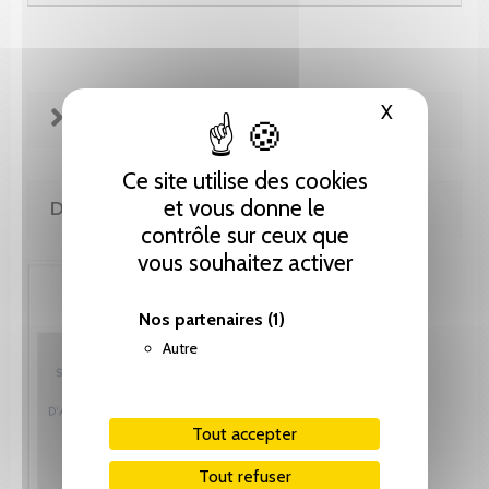
X
Masquer le
FICHE TECHNIQUE
Ce site utilise des cookies
et vous donne le
DE MÊME AUTEUR(E)
contrôle sur ceux que
vous souhaitez activer
Nos partenaires
(1)
Autre
Tout accepter
Tout refuser