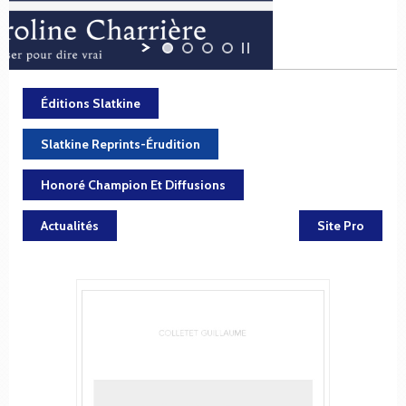
Éditions Slatkine
Slatkine Reprints-Érudition
Honoré Champion Et Diffusions
Actualités
Site Pro