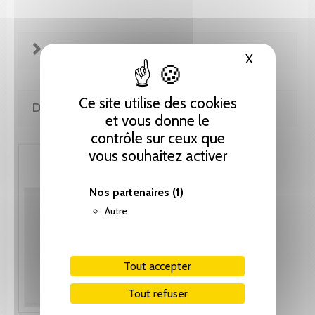
FICHE TECHNIQUE
X
Masquer le
Ce site utilise des cookies
DE MÊME AUTEUR(E)
et vous donne le
contrôle sur ceux que
vous souhaitez activer
Nos partenaires
(1)
Autre
Tout accepter
Tout refuser