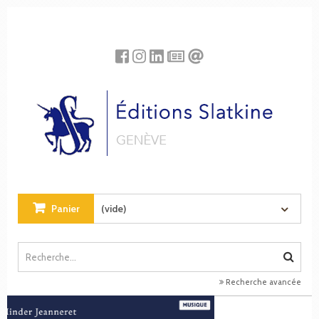
Panneau de gestion des cookies
Panier
(vide)
Recherche avancée