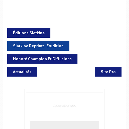
Éditions Slatkine
Slatkine Reprints-Érudition
Honoré Champion Et Diffusions
Actualités
Site Pro