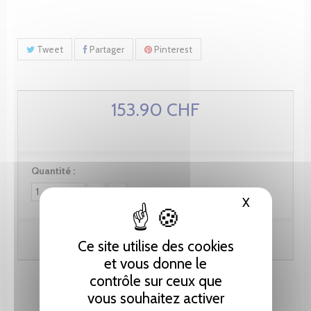
Tweet
Partager
Pinterest
153.90 CHF
Quantité :
X
Masquer le
Ajouter au panier
Ce site utilise des cookies
et vous donne le
contrôle sur ceux que
vous souhaitez activer