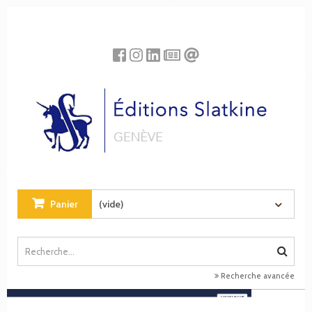
Panneau de gestion des cookies
Panier
(vide)
Recherche avancée