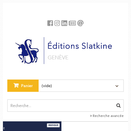
Panneau de gestion des cookies
Panier
(vide)
Recherche avancée