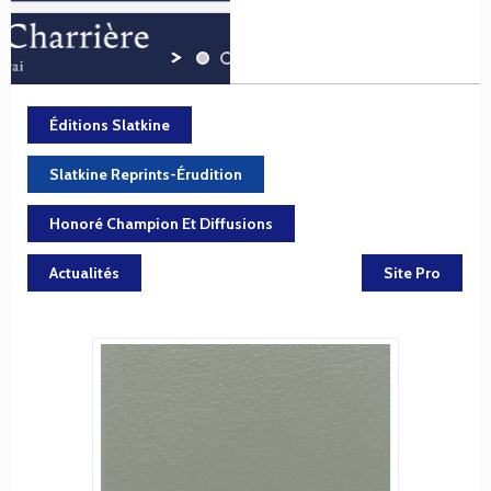
Éditions Slatkine
Slatkine Reprints-Érudition
Honoré Champion Et Diffusions
Actualités
Site Pro