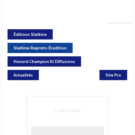
Éditions Slatkine
Slatkine Reprints-Érudition
Honoré Champion Et Diffusions
Actualités
Site Pro