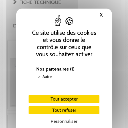
FICHE TECHNIQUE
X
Masquer le
DE MÊME AUTEUR(E)
Ce site utilise des cookies
et vous donne le
contrôle sur ceux que
vous souhaitez activer
Nos partenaires
(1)
Autre
Tout accepter
Tout refuser
Personnaliser