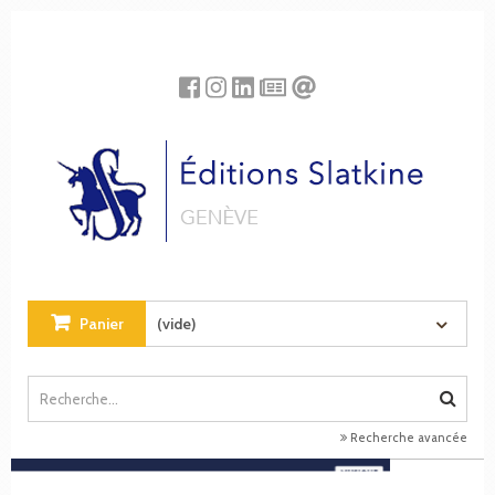
Panneau de gestion des cookies
Panier
(vide)
Recherche avancée