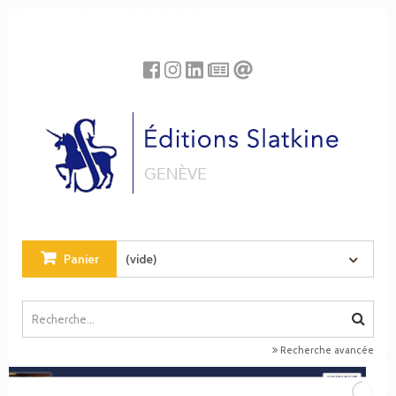
Panneau de gestion des cookies
Panier
(vide)
Recherche avancée