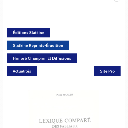
Éditions Slatkine
Slatkine Reprints-Érudition
Honoré Champion Et Diffusions
Actualités
Site Pro