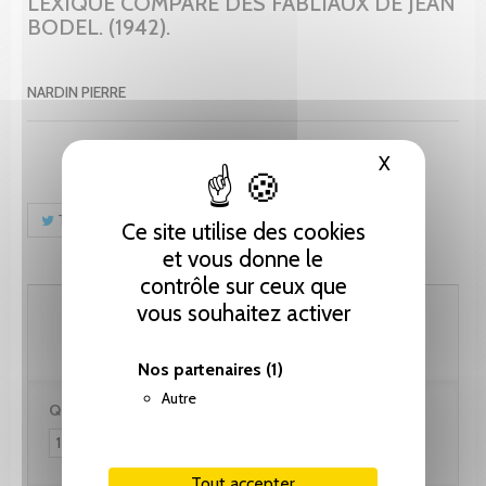
LEXIQUE COMPARÉ DES FABLIAUX DE JEAN
BODEL. (1942).
NARDIN PIERRE
X
Masquer le
Tweet
Partager
Pinterest
Ce site utilise des cookies
et vous donne le
contrôle sur ceux que
51.30 CHF
vous souhaitez activer
Nos partenaires
(1)
Autre
Quantité :
Tout accepter