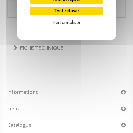
Ajouter au panier
Tout refuser
Personnaliser
FICHE TECHNIQUE
Informations
Liens
Catalogue