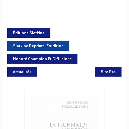
Éditions Slatkine
Slatkine Reprints-Érudition
Honoré Champion Et Diffusions
Actualités
Site Pro