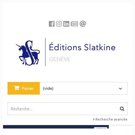
Panneau de gestion des cookies
Panier
(vide)
Recherche avancée