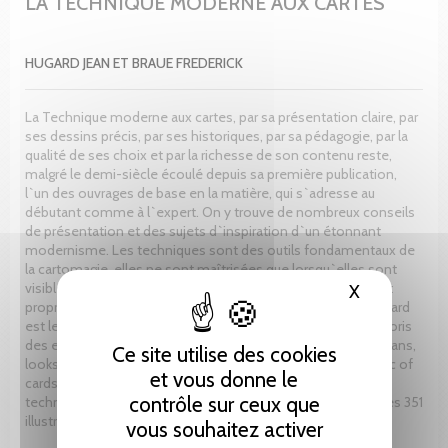
LA TECHNIQUE MODERNE AUX CARTES
HUGARD JEAN ET BRAUE FREDERICK
La Technique moderne aux cartes, par sa présentation claire, par
ses dessins précis, par ses historiques, par sa pédagogie, par la
qualité de ses choix et par la richesse de son contenu reste,
malgré le demi-siècle écoulé depuis sa première publication,
l`un des ouvrages de base en la matière, qui s`adresse au
débutant comme à l`expert. On y trouve de nombreux conseils
de présentation et des sujets d`inspiration d`un étonnant
modernisme. Les techniques sont des outils fondamentaux de
la cartomagie, elles ne sont maîtrisées que lorsqu`elles sont
visibles et insoupçonnables, ce n`est qu`alors qu`elles sont
X
Masquer le
propres à générer des miracles. Et l`ouvrage de Braue et Hugard
est le maître en la matière. Ce livre est toujours l`un des favoris
des experts aux cartes. 40 This study, written by two magicians,
Ce site utilise des cookies
looks at the modern techniques of the domain of the magic of
et vous donne le
cards. It looks at the gathering of cards and at the different
contrôle sur ceux que
techniques to hold them in your hands. This volume includes 351
illustrations and a great number of useful explanations.
vous souhaitez activer